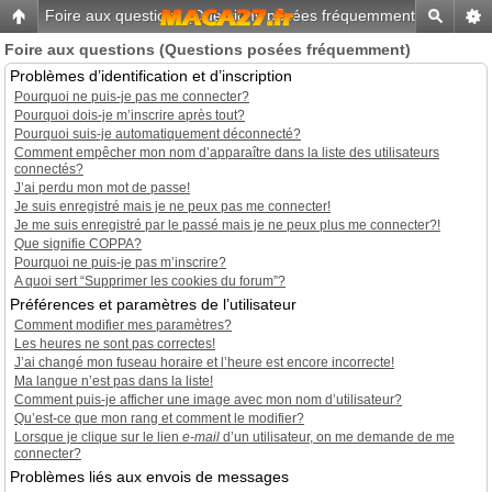
Foire aux questions (Questions posées fréquemment)
-
Home
Foire aux questions (Questions posées fréquemment)
Problèmes d’identification et d’inscription
Pourquoi ne puis-je pas me connecter?
Pourquoi dois-je m’inscrire après tout?
Pourquoi suis-je automatiquement déconnecté?
Comment empêcher mon nom d’apparaître dans la liste des utilisateurs
connectés?
J’ai perdu mon mot de passe!
Je suis enregistré mais je ne peux pas me connecter!
Je me suis enregistré par le passé mais je ne peux plus me connecter?!
Que signifie COPPA?
Pourquoi ne puis-je pas m’inscrire?
A quoi sert “Supprimer les cookies du forum”?
Préférences et paramètres de l’utilisateur
Comment modifier mes paramètres?
Les heures ne sont pas correctes!
J’ai changé mon fuseau horaire et l’heure est encore incorrecte!
Ma langue n’est pas dans la liste!
Comment puis-je afficher une image avec mon nom d’utilisateur?
Qu’est-ce que mon rang et comment le modifier?
Lorsque je clique sur le lien
e-mail
d’un utilisateur, on me demande de me
connecter?
Problèmes liés aux envois de messages