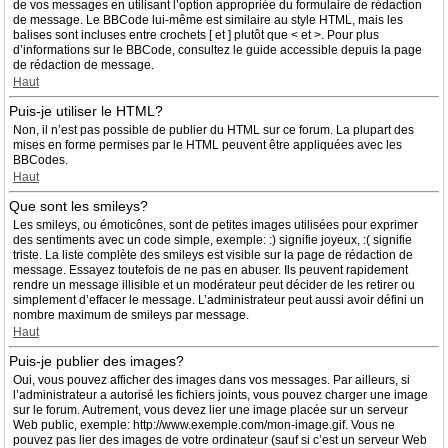
de vos messages en utilisant l’option appropriée du formulaire de rédaction
de message. Le BBCode lui-même est similaire au style HTML, mais les
balises sont incluses entre crochets [ et ] plutôt que < et >. Pour plus
d’informations sur le BBCode, consultez le guide accessible depuis la page
de rédaction de message.
Haut
Puis-je utiliser le HTML?
Non, il n’est pas possible de publier du HTML sur ce forum. La plupart des
mises en forme permises par le HTML peuvent être appliquées avec les
BBCodes.
Haut
Que sont les smileys?
Les smileys, ou émoticônes, sont de petites images utilisées pour exprimer
des sentiments avec un code simple, exemple: :) signifie joyeux, :( signifie
triste. La liste complète des smileys est visible sur la page de rédaction de
message. Essayez toutefois de ne pas en abuser. Ils peuvent rapidement
rendre un message illisible et un modérateur peut décider de les retirer ou
simplement d’effacer le message. L’administrateur peut aussi avoir défini un
nombre maximum de smileys par message.
Haut
Puis-je publier des images?
Oui, vous pouvez afficher des images dans vos messages. Par ailleurs, si
l’administrateur a autorisé les fichiers joints, vous pouvez charger une image
sur le forum. Autrement, vous devez lier une image placée sur un serveur
Web public, exemple: http://www.exemple.com/mon-image.gif. Vous ne
pouvez pas lier des images de votre ordinateur (sauf si c’est un serveur Web