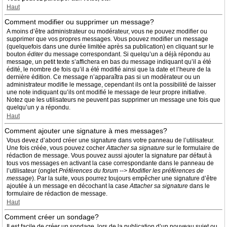
Haut
Comment modifier ou supprimer un message?
A moins d’être administrateur ou modérateur, vous ne pouvez modifier ou
supprimer que vos propres messages. Vous pouvez modifier un message
(quelquefois dans une durée limitée après sa publication) en cliquant sur le
bouton
éditer
du message correspondant. Si quelqu’un a déjà répondu au
message, un petit texte s’affichera en bas du message indiquant qu’il a été
édité, le nombre de fois qu’il a été modifié ainsi que la date et l’heure de la
dernière édition. Ce message n’apparaîtra pas si un modérateur ou un
administrateur modifie le message, cependant ils ont la possibilité de laisser
une note indiquant qu’ils ont modifié le message de leur propre initiative.
Notez que les utilisateurs ne peuvent pas supprimer un message une fois que
quelqu’un y a répondu.
Haut
Comment ajouter une signature à mes messages?
Vous devez d’abord créer une signature dans votre panneau de l’utilisateur.
Une fois créée, vous pouvez cocher
Attacher sa signature
sur le formulaire de
rédaction de message. Vous pouvez aussi ajouter la signature par défaut à
tous vos messages en activant la case correspondante dans le panneau de
l’utilisateur (onglet
Préférences du forum --> Modifier les préférences de
message
). Par la suite, vous pourrez toujours empêcher une signature d’être
ajoutée à un message en décochant la case
Attacher sa signature
dans le
formulaire de rédaction de message.
Haut
Comment créer un sondage?
Il est facile de créer un sondage, lors de la publication d’un nouveau sujet ou