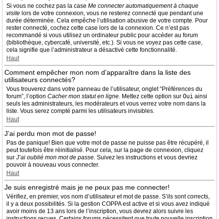
Si vous ne cochez pas la case
Me connecter automatiquement à chaque
visite
lors de votre connexion, vous ne resterez connecté que pendant une
durée déterminée. Cela empêche l’utilisation abusive de votre compte. Pour
rester connecté, cochez cette case lors de la connexion. Ce n’est pas
recommandé si vous utilisez un ordinateur public pour accéder au forum
(bibliothèque, cybercafé, université, etc.). Si vous ne voyez pas cette case,
cela signifie que l’administrateur a désactivé cette fonctionnalité.
Haut
Comment empêcher mon nom d’apparaître dans la liste des
utilisateurs connectés?
Vous trouverez dans votre panneau de l’utilisateur, onglet “Préférences du
forum”, l’option
Cacher mon statut en ligne
. Mettez cette option sur
Oui
ainsi
seuls les administrateurs, les modérateurs et vous verrez votre nom dans la
liste. Vous serez compté parmi les utilisateurs invisibles.
Haut
J’ai perdu mon mot de passe!
Pas de panique! Bien que votre mot de passe ne puisse pas être récupéré, il
peut toutefois être réinitialisé. Pour cela, sur la page de connexion, cliquez
sur
J’ai oublié mon mot de passe
. Suivez les instructions et vous devriez
pouvoir à nouveau vous connecter.
Haut
Je suis enregistré mais je ne peux pas me connecter!
Vérifiez, en premier, vos nom d’utilisateur et mot de passe. S’ils sont corrects,
il y a deux possibilités. Si la gestion COPPA est active et si vous avez indiqué
avoir moins de 13 ans lors de l’inscription, vous devrez alors suivre les
instructions reçues. Certains forums nécessitent que toute nouvelle inscription