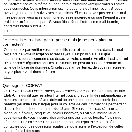
soit activée par vous-même ou par l’administrateur avant que vous puissiez
vous connecter. Cette information est indiquée lors de l’inscription. Si vous
avez reçu un e-mail, suivez ses instructions. Si vous n’avez pas reçu d’e-mail,
il se peut que vous ayez fourni une adresse incorrecte ou que l’e-mail ait été
traité par un filtre anti-spam. Si vous êtes sûr de l’adresse e-mail fournie,
contactez l’administrateur.
Haut
Je me suis enregistré par le passé mais je ne peux plus me
connecter?!
Commencez par vérifier vos nom d’utilisateur et mot de passe dans l’e-mail
reçu lors de votre inscription et réessayez. Il est possible aussi que
l’administrateur ait supprimé ou désactivé votre compte. En effet, il est courant
de supprimer régulièrement les utilisateurs ne postant pas pour réduire la
taille de la base de données. Si cela vous arrive, tentez de vous réinscrire et
soyez plus investi dans le forum.
Haut
Que signifie COPPA?
COPPA (ou
Child Online Privacy and Protection Act
de 1998) est une loi aux
Etats-Unis qui dit que les sites Internet pouvant recueillir des informations de
mineurs de moins de 13 ans doivent obtenir le consentement
écrit
des
parents (ou d’un tuteur légal) pour la collecte de ces informations permettant
d’identifier un mineur de moins de 13 ans. Si vous n’êtes pas sûr que cela
s’applique à vous, lorsque vous vous inscrivez, ou au site Internet auquel
vous tentez de vous inscrire, demandez une assistance légale. Notez que
l’équipe du forum ne peut pas fournir de conseil légal et ne saurait être
contactée pour des questions légales de toute sorte, à l’exception de celles
soulignées ci-dessous.