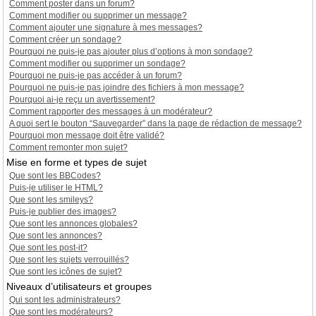
Comment poster dans un forum?
Comment modifier ou supprimer un message?
Comment ajouter une signature à mes messages?
Comment créer un sondage?
Pourquoi ne puis-je pas ajouter plus d’options à mon sondage?
Comment modifier ou supprimer un sondage?
Pourquoi ne puis-je pas accéder à un forum?
Pourquoi ne puis-je pas joindre des fichiers à mon message?
Pourquoi ai-je reçu un avertissement?
Comment rapporter des messages à un modérateur?
A quoi sert le bouton “Sauvegarder” dans la page de rédaction de message?
Pourquoi mon message doit être validé?
Comment remonter mon sujet?
Mise en forme et types de sujet
Que sont les BBCodes?
Puis-je utiliser le HTML?
Que sont les smileys?
Puis-je publier des images?
Que sont les annonces globales?
Que sont les annonces?
Que sont les post-it?
Que sont les sujets verrouillés?
Que sont les icônes de sujet?
Niveaux d’utilisateurs et groupes
Qui sont les administrateurs?
Que sont les modérateurs?