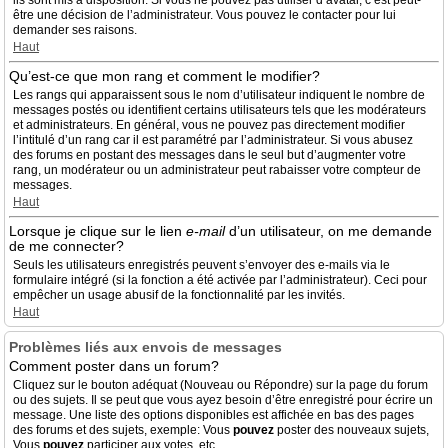
ils sont mis à disposition. Si vous ne pouvez pas utiliser d’avatar, c’est peut-
être une décision de l’administrateur. Vous pouvez le contacter pour lui
demander ses raisons.
Haut
Qu’est-ce que mon rang et comment le modifier?
Les rangs qui apparaissent sous le nom d’utilisateur indiquent le nombre de
messages postés ou identifient certains utilisateurs tels que les modérateurs
et administrateurs. En général, vous ne pouvez pas directement modifier
l’intitulé d’un rang car il est paramétré par l’administrateur. Si vous abusez
des forums en postant des messages dans le seul but d’augmenter votre
rang, un modérateur ou un administrateur peut rabaisser votre compteur de
messages.
Haut
Lorsque je clique sur le lien
e-mail
d’un utilisateur, on me demande
de me connecter?
Seuls les utilisateurs enregistrés peuvent s’envoyer des e-mails via le
formulaire intégré (si la fonction a été activée par l’administrateur). Ceci pour
empêcher un usage abusif de la fonctionnalité par les invités.
Haut
Problèmes liés aux envois de messages
Comment poster dans un forum?
Cliquez sur le bouton adéquat (Nouveau ou Répondre) sur la page du forum
ou des sujets. Il se peut que vous ayez besoin d’être enregistré pour écrire un
message. Une liste des options disponibles est affichée en bas des pages
des forums et des sujets, exemple: Vous
pouvez
poster des nouveaux sujets,
Vous
pouvez
participer aux votes, etc.