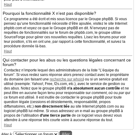
Haut
Pourquoi la fonctionnalité X n’est pas disponible?
Ce programme a été écrit et mis sous licence par le Groupe phpBB. Si vous
pensez qu’une fonctionnalité nécessite d’être ajoutée, visitez le site Internet
phpbb.com et voyez ce que le Groupe phpBB en dit. N’envoyez pas de
requêtes de fonctionnalités sur le forum de phpbb.com, le groupe utilise
SourceForge pour gérer ces nouvelles requêtes. Lisez les forums pour voir
leur position, s’ils en ont une, par rapport à cette fonctionnalité, et suivez la
procédure donnée là-bas.
Haut
Qui contacter pour les abus ou les questions légales concernant ce
forum?
Contactez n’importe lequel des administrateurs de la liste “L’équipe du
forum”. Si vous restez sans réponse alors prenez contact avec le propriétaire
du domaine (en faisant une
recherche sur whois
) ou si un service gratuit est
utilisé (exemple: Yahoo!, Free, f2s.com, etc.), avec le service de gestion ou
des abus. Notez que le groupe phpBB
n’a absolument aucun contrôle
et ne
peut être en aucune façon tenu pour responsable sur
comment
,
où
ou
par qui
ce forum est utilisé. Il est inutile de contacter le groupe phpBB pour toute
question légale (cessions et désistements, responsabilité, propos
diffamatoires, etc.)
non directement liée
au site Internet phpbb.com ou au
logiciel phpBB lui-même. Si vous adressez un e-mail au groupe phpBB à
propos de l’utilisation
d’une tierce partie
de ce logiciel vous devez vous
attendre à une réponse très courte voire à aucune réponse du tout.
Haut
Aller à: