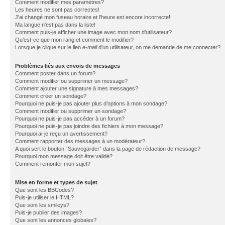
Comment modifier mes paramètres?
Les heures ne sont pas correctes!
J’ai changé mon fuseau horaire et l’heure est encore incorrecte!
Ma langue n’est pas dans la liste!
Comment puis-je afficher une image avec mon nom d’utilisateur?
Qu’est-ce que mon rang et comment le modifier?
Lorsque je clique sur le lien
e-mail
d’un utilisateur, on me demande de me connecter?
Problèmes liés aux envois de messages
Comment poster dans un forum?
Comment modifier ou supprimer un message?
Comment ajouter une signature à mes messages?
Comment créer un sondage?
Pourquoi ne puis-je pas ajouter plus d’options à mon sondage?
Comment modifier ou supprimer un sondage?
Pourquoi ne puis-je pas accéder à un forum?
Pourquoi ne puis-je pas joindre des fichiers à mon message?
Pourquoi ai-je reçu un avertissement?
Comment rapporter des messages à un modérateur?
A quoi sert le bouton “Sauvegarder” dans la page de rédaction de message?
Pourquoi mon message doit être validé?
Comment remonter mon sujet?
Mise en forme et types de sujet
Que sont les BBCodes?
Puis-je utiliser le HTML?
Que sont les smileys?
Puis-je publier des images?
Que sont les annonces globales?