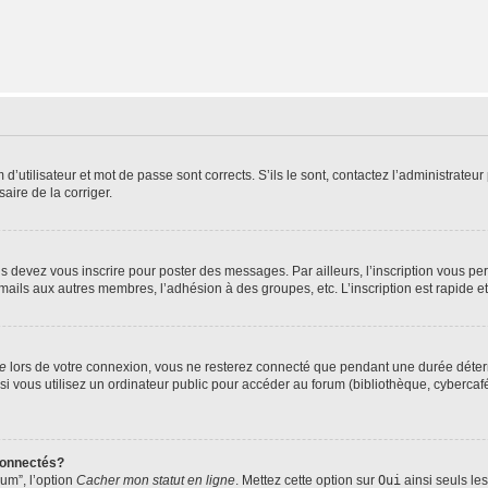
utilisateur et mot de passe sont corrects. S’ils le sont, contactez l’administrateur 
saire de la corriger.
s devez vous inscrire pour poster des messages. Par ailleurs, l’inscription vous p
mails aux autres membres, l’adhésion à des groupes, etc. L’inscription est rapide e
te
lors de votre connexion, vous ne resterez connecté que pendant une durée déterm
vous utilisez un ordinateur public pour accéder au forum (bibliothèque, cybercafé, u
connectés?
rum”, l’option
Cacher mon statut en ligne
. Mettez cette option sur
Oui
ainsi seuls le