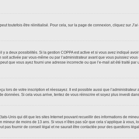
ut toutefois être réinitialisé. Pour cela, sur la page de connexion, cliquez sur
J’ai
, il y a deux possibilités. Si la gestion COPPA est active et si vous avez indiqué avoi
n soit activée par vous-même ou par l’administrateur avant que vous puissiez vous c
 peut que vous ayez fourni une adresse incorrecte ou que l’e-mail ait été traité par u
u lors de votre inscription et réessayez. Il est possible aussi que l’administrateur 
 de données. Si cela vous arrive, tentez de vous réinscrire et soyez plus investi dans
tats-Unis qui dit que les sites Internet pouvant recueillir des informations de mi
r un mineur de moins de 13 ans. Si vous n’êtes pas sûr que cela s’applique à vous, l
 pas fournir de conseil légal et ne saurait être contactée pour des questions légal