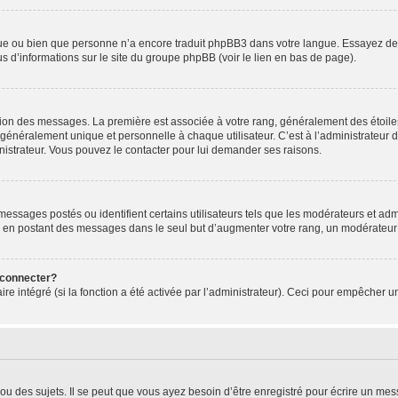
ngue ou bien que personne n’a encore traduit phpBB3 dans votre langue. Essayez de d
us d’informations sur le site du groupe phpBB (voir le lien en bas de page).
ation des messages. La première est associée à votre rang, généralement des étoile
éralement unique et personnelle à chaque utilisateur. C’est à l’administrateur d’ac
inistrateur. Vous pouvez le contacter pour lui demander ses raisons.
essages postés ou identifient certains utilisateurs tels que les modérateurs et admi
ums en postant des messages dans le seul but d’augmenter votre rang, un modérateu
 connecter?
ire intégré (si la fonction a été activée par l’administrateur). Ceci pour empêcher un
 des sujets. Il se peut que vous ayez besoin d’être enregistré pour écrire un mes