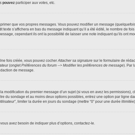
us
pouvez
participer aux votes, etc.
pprimer que vos propres messages. Vous pouvez modifier un message (quelquefois d
xte s’affichera en bas du message indiquant qu’il a été édité, le nombre de fois qu’
age, cependant ils ont la possibilité de laisser une note indiquant qu’ils ont modi
 Une fois créée, vous pouvez cocher
Attacher sa signature
sur le formulaire de réda
ateur (onglet
Préférences du forum --> Modifier les préférences de message
). Par 
rédaction de message.
u la modification du premier message d’un sujet (si vous en avez les permissions), c
titre du sondage et au moins deux options possibles, entrez une option par ligne
tilisateur”, limiter la durée en jours du sondage (mettre “0” pour une durée illimitée)
vous avez besoin de indiquer plus d’options, contactez-le.