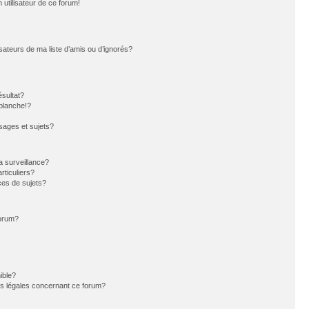
n utilisateur de ce forum!
sateurs de ma liste d’amis ou d’ignorés?
sultat?
blanche!?
ages et sujets?
la surveillance?
rticuliers?
es de sujets?
forum?
ible?
ns légales concernant ce forum?