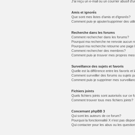
J’ai reçu un e-mail ou un courrier abusif d’u
Amis et ignorés
Que sont mes listes d’amis et d’ignorés?
Comment puis-je ajouter/supprimer des utili
Recherche dans les forums
Comment rechercher dans les forums?
Pourquoi ma recherche ne renvoie aucun ré
Pourquoi ma recherche retourne une page 
Comment rechercher des membres?
Comment puis-je trouver mes propres mess
Surveillance des sujets et favoris
Quelle est la différence entre les favoris et 
Comment surveiller des forums ou sujets pa
Comment puis-je supprimer mes surveillanc
Fichiers joints
Quels fichiers joints sont autorisés sur ce 
Comment trouver tous mes fichiers joints?
Concernant phpBB 3
Qui sont les auteurs de ce forum?
Pourquoi la fonctionnalité X n’est pas dispon
Qui contacter pour les abus ou les questio