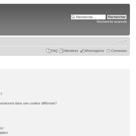
Recherche avancée
FAQ
Membres
M’enregistrer
Connexion
s?
paraissent dans une couleur différente?
és!
ables!