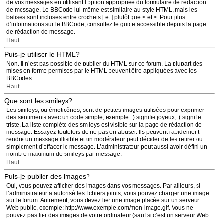
de vos messages en utilisant l’option appropriée du formulaire de rédaction
de message. Le BBCode lui-même est similaire au style HTML, mais les
balises sont incluses entre crochets [ et ] plutôt que < et >. Pour plus
d’informations sur le BBCode, consultez le guide accessible depuis la page
de rédaction de message.
Haut
Puis-je utiliser le HTML?
Non, il n’est pas possible de publier du HTML sur ce forum. La plupart des
mises en forme permises par le HTML peuvent être appliquées avec les
BBCodes.
Haut
Que sont les smileys?
Les smileys, ou émoticônes, sont de petites images utilisées pour exprimer
des sentiments avec un code simple, exemple: :) signifie joyeux, :( signifie
triste. La liste complète des smileys est visible sur la page de rédaction de
message. Essayez toutefois de ne pas en abuser. Ils peuvent rapidement
rendre un message illisible et un modérateur peut décider de les retirer ou
simplement d’effacer le message. L’administrateur peut aussi avoir défini un
nombre maximum de smileys par message.
Haut
Puis-je publier des images?
Oui, vous pouvez afficher des images dans vos messages. Par ailleurs, si
l’administrateur a autorisé les fichiers joints, vous pouvez charger une image
sur le forum. Autrement, vous devez lier une image placée sur un serveur
Web public, exemple: http://www.exemple.com/mon-image.gif. Vous ne
pouvez pas lier des images de votre ordinateur (sauf si c’est un serveur Web