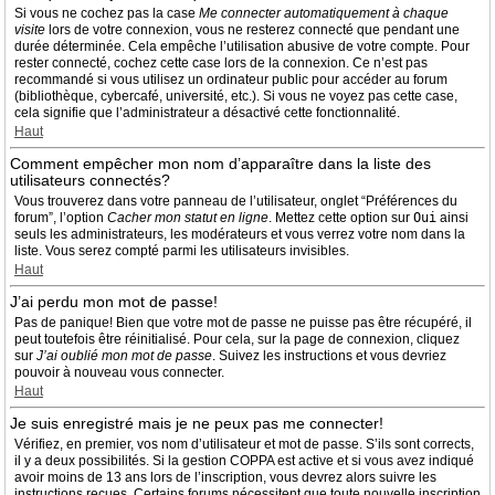
Si vous ne cochez pas la case
Me connecter automatiquement à chaque
visite
lors de votre connexion, vous ne resterez connecté que pendant une
durée déterminée. Cela empêche l’utilisation abusive de votre compte. Pour
rester connecté, cochez cette case lors de la connexion. Ce n’est pas
recommandé si vous utilisez un ordinateur public pour accéder au forum
(bibliothèque, cybercafé, université, etc.). Si vous ne voyez pas cette case,
cela signifie que l’administrateur a désactivé cette fonctionnalité.
Haut
Comment empêcher mon nom d’apparaître dans la liste des
utilisateurs connectés?
Vous trouverez dans votre panneau de l’utilisateur, onglet “Préférences du
forum”, l’option
Cacher mon statut en ligne
. Mettez cette option sur
Oui
ainsi
seuls les administrateurs, les modérateurs et vous verrez votre nom dans la
liste. Vous serez compté parmi les utilisateurs invisibles.
Haut
J’ai perdu mon mot de passe!
Pas de panique! Bien que votre mot de passe ne puisse pas être récupéré, il
peut toutefois être réinitialisé. Pour cela, sur la page de connexion, cliquez
sur
J’ai oublié mon mot de passe
. Suivez les instructions et vous devriez
pouvoir à nouveau vous connecter.
Haut
Je suis enregistré mais je ne peux pas me connecter!
Vérifiez, en premier, vos nom d’utilisateur et mot de passe. S’ils sont corrects,
il y a deux possibilités. Si la gestion COPPA est active et si vous avez indiqué
avoir moins de 13 ans lors de l’inscription, vous devrez alors suivre les
instructions reçues. Certains forums nécessitent que toute nouvelle inscription