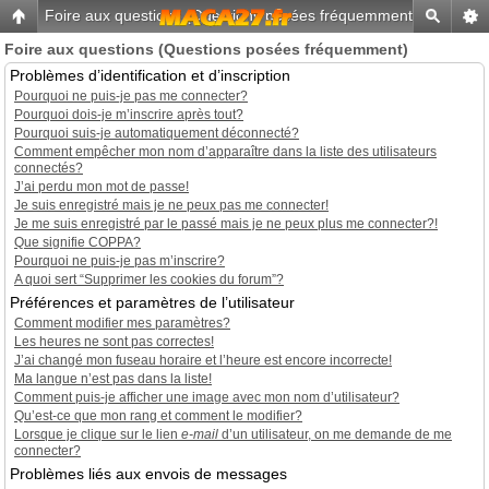
Foire aux questions (Questions posées fréquemment)
-
Home
Foire aux questions (Questions posées fréquemment)
Problèmes d’identification et d’inscription
Pourquoi ne puis-je pas me connecter?
Pourquoi dois-je m’inscrire après tout?
Pourquoi suis-je automatiquement déconnecté?
Comment empêcher mon nom d’apparaître dans la liste des utilisateurs
connectés?
J’ai perdu mon mot de passe!
Je suis enregistré mais je ne peux pas me connecter!
Je me suis enregistré par le passé mais je ne peux plus me connecter?!
Que signifie COPPA?
Pourquoi ne puis-je pas m’inscrire?
A quoi sert “Supprimer les cookies du forum”?
Préférences et paramètres de l’utilisateur
Comment modifier mes paramètres?
Les heures ne sont pas correctes!
J’ai changé mon fuseau horaire et l’heure est encore incorrecte!
Ma langue n’est pas dans la liste!
Comment puis-je afficher une image avec mon nom d’utilisateur?
Qu’est-ce que mon rang et comment le modifier?
Lorsque je clique sur le lien
e-mail
d’un utilisateur, on me demande de me
connecter?
Problèmes liés aux envois de messages