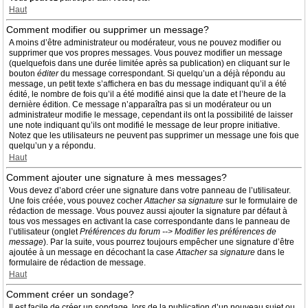
Haut
Comment modifier ou supprimer un message?
A moins d’être administrateur ou modérateur, vous ne pouvez modifier ou
supprimer que vos propres messages. Vous pouvez modifier un message
(quelquefois dans une durée limitée après sa publication) en cliquant sur le
bouton
éditer
du message correspondant. Si quelqu’un a déjà répondu au
message, un petit texte s’affichera en bas du message indiquant qu’il a été
édité, le nombre de fois qu’il a été modifié ainsi que la date et l’heure de la
dernière édition. Ce message n’apparaîtra pas si un modérateur ou un
administrateur modifie le message, cependant ils ont la possibilité de laisser
une note indiquant qu’ils ont modifié le message de leur propre initiative.
Notez que les utilisateurs ne peuvent pas supprimer un message une fois que
quelqu’un y a répondu.
Haut
Comment ajouter une signature à mes messages?
Vous devez d’abord créer une signature dans votre panneau de l’utilisateur.
Une fois créée, vous pouvez cocher
Attacher sa signature
sur le formulaire de
rédaction de message. Vous pouvez aussi ajouter la signature par défaut à
tous vos messages en activant la case correspondante dans le panneau de
l’utilisateur (onglet
Préférences du forum --> Modifier les préférences de
message
). Par la suite, vous pourrez toujours empêcher une signature d’être
ajoutée à un message en décochant la case
Attacher sa signature
dans le
formulaire de rédaction de message.
Haut
Comment créer un sondage?
Il est facile de créer un sondage, lors de la publication d’un nouveau sujet ou