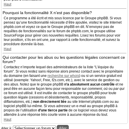
Haut
Pourquoi la fonctionnalité X n’est pas disponible?
Ce programme a été écrit et mis sous licence par le Groupe phpBB. Si vous
pensez qu’une fonctionnalité nécessite d’être ajoutée, visitez le site Internet
phpbb.com et voyez ce que le Groupe phpBB en dit. N’envoyez pas de
requêtes de fonctionnalités sur le forum de phpbb.com, le groupe utilise
SourceForge pour gérer ces nouvelles requêtes. Lisez les forums pour voir
leur position, s’ils en ont une, par rapport à cette fonctionnalité, et suivez la
procédure donnée là-bas.
Haut
Qui contacter pour les abus ou les questions légales concernant ce
forum?
Contactez n’importe lequel des administrateurs de la liste “L’équipe du
forum”. Si vous restez sans réponse alors prenez contact avec le propriétaire
du domaine (en faisant une
recherche sur whois
) ou si un service gratuit est
utilisé (exemple: Yahoo!, Free, f2s.com, etc.), avec le service de gestion ou
des abus. Notez que le groupe phpBB
n’a absolument aucun contrôle
et ne
peut être en aucune façon tenu pour responsable sur
comment
,
où
ou
par qui
ce forum est utilisé. Il est inutile de contacter le groupe phpBB pour toute
question légale (cessions et désistements, responsabilité, propos
diffamatoires, etc.)
non directement liée
au site Internet phpbb.com ou au
logiciel phpBB lui-même. Si vous adressez un e-mail au groupe phpBB à
propos de l’utilisation
d’une tierce partie
de ce logiciel vous devez vous
attendre à une réponse très courte voire à aucune réponse du tout.
Haut
Aller à: