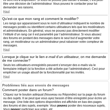
ils sont mis à disposition. Si vous ne pouvez pas utiliser d’avatar, c’est peut-
être une décision de l’administrateur. Vous pouvez le contacter pour lui
demander ses raisons.
Haut
Qu’est-ce que mon rang et comment le modifier?
Les rangs qui apparaissent sous le nom d’utilisateur indiquent le nombre de
messages postés ou identifient certains utilisateurs tels que les modérateurs
et administrateurs. En général, vous ne pouvez pas directement modifier
l’intitulé d’un rang car il est paramétré par l’administrateur. Si vous abusez
des forums en postant des messages dans le seul but d’augmenter votre
rang, un modérateur ou un administrateur peut rabaisser votre compteur de
messages.
Haut
Lorsque je clique sur le lien
e-mail
d’un utilisateur, on me demande
de me connecter?
Seuls les utilisateurs enregistrés peuvent s’envoyer des e-mails via le
formulaire intégré (si la fonction a été activée par l’administrateur). Ceci pour
empêcher un usage abusif de la fonctionnalité par les invités.
Haut
Problèmes liés aux envois de messages
Comment poster dans un forum?
Cliquez sur le bouton adéquat (Nouveau ou Répondre) sur la page du forum
ou des sujets. Il se peut que vous ayez besoin d’être enregistré pour écrire un
message. Une liste des options disponibles est affichée en bas des pages
des forums et des sujets, exemple: Vous
pouvez
poster des nouveaux sujets,
Vous
pouvez
participer aux votes, etc.