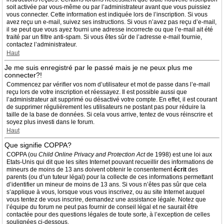
soit activée par vous-même ou par l’administrateur avant que vous puissiez
vous connecter. Cette information est indiquée lors de l’inscription. Si vous
avez reçu un e-mail, suivez ses instructions. Si vous n’avez pas reçu d’e-mail,
il se peut que vous ayez fourni une adresse incorrecte ou que l’e-mail ait été
traité par un filtre anti-spam. Si vous êtes sûr de l’adresse e-mail fournie,
contactez l’administrateur.
Haut
Je me suis enregistré par le passé mais je ne peux plus me
connecter?!
Commencez par vérifier vos nom d’utilisateur et mot de passe dans l’e-mail
reçu lors de votre inscription et réessayez. Il est possible aussi que
l’administrateur ait supprimé ou désactivé votre compte. En effet, il est courant
de supprimer régulièrement les utilisateurs ne postant pas pour réduire la
taille de la base de données. Si cela vous arrive, tentez de vous réinscrire et
soyez plus investi dans le forum.
Haut
Que signifie COPPA?
COPPA (ou
Child Online Privacy and Protection Act
de 1998) est une loi aux
Etats-Unis qui dit que les sites Internet pouvant recueillir des informations de
mineurs de moins de 13 ans doivent obtenir le consentement
écrit
des
parents (ou d’un tuteur légal) pour la collecte de ces informations permettant
d’identifier un mineur de moins de 13 ans. Si vous n’êtes pas sûr que cela
s’applique à vous, lorsque vous vous inscrivez, ou au site Internet auquel
vous tentez de vous inscrire, demandez une assistance légale. Notez que
l’équipe du forum ne peut pas fournir de conseil légal et ne saurait être
contactée pour des questions légales de toute sorte, à l’exception de celles
soulignées ci-dessous.