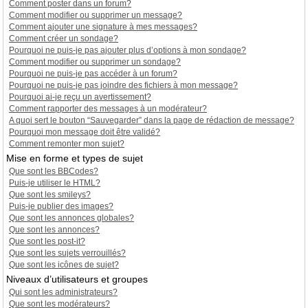
Comment poster dans un forum?
Comment modifier ou supprimer un message?
Comment ajouter une signature à mes messages?
Comment créer un sondage?
Pourquoi ne puis-je pas ajouter plus d’options à mon sondage?
Comment modifier ou supprimer un sondage?
Pourquoi ne puis-je pas accéder à un forum?
Pourquoi ne puis-je pas joindre des fichiers à mon message?
Pourquoi ai-je reçu un avertissement?
Comment rapporter des messages à un modérateur?
A quoi sert le bouton “Sauvegarder” dans la page de rédaction de message?
Pourquoi mon message doit être validé?
Comment remonter mon sujet?
Mise en forme et types de sujet
Que sont les BBCodes?
Puis-je utiliser le HTML?
Que sont les smileys?
Puis-je publier des images?
Que sont les annonces globales?
Que sont les annonces?
Que sont les post-it?
Que sont les sujets verrouillés?
Que sont les icônes de sujet?
Niveaux d’utilisateurs et groupes
Qui sont les administrateurs?
Que sont les modérateurs?