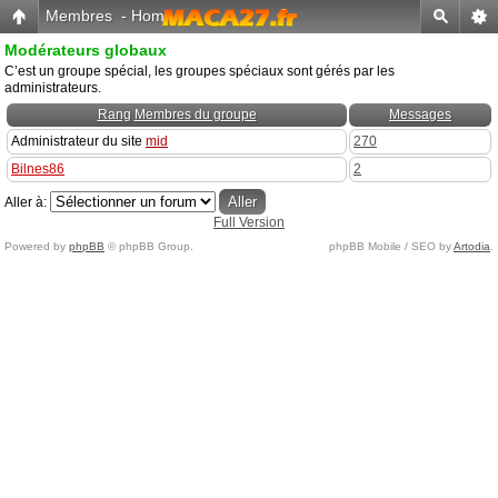
Membres
-
Home
Modérateurs globaux
C’est un groupe spécial, les groupes spéciaux sont gérés par les
administrateurs.
Rang
Membres du groupe
Messages
Administrateur du site
mid
270
Bilnes86
2
Aller à:
Full Version
Powered by
phpBB
© phpBB Group.
phpBB Mobile / SEO by
Artodia
.