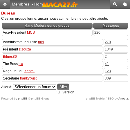
Membres
-
Home
Bureau
C’est un groupe fermé, aucun nouveau membre ne peut être ajouté.
Rang
Modérateur du groupe
Messages
Vice-Président
MCS
220
Administrateur du site
mid
270
Président
zizouza
1349
Bilnes86
2
The Boss
jca
41
Ragoutoutou
Kentai
123
Secrétaire
frankytwist
309
Aller à:
Full Version
Powered by
phpBB
© phpBB Group.
phpBB Mobile / SEO by
Artodia
.