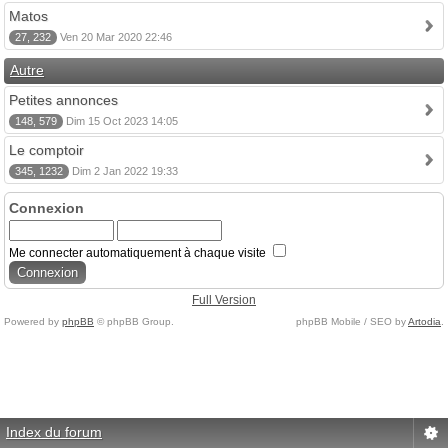
Matos
27, 232
Ven 20 Mar 2020 22:46
Autre
Petites annonces
148, 579
Dim 15 Oct 2023 14:05
Le comptoir
345, 1232
Dim 2 Jan 2022 19:33
Connexion
Me connecter automatiquement à chaque visite
Full Version
Powered by
phpBB
© phpBB Group.
phpBB Mobile / SEO by
Artodia
.
Index du forum