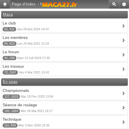
Page d’index
-
Home
Maca
Le club
82, 911
Jeu 29 Aoû 2024 14:47
Les membres
80, 823
Lun 24 Mai 2021 12:24
Le forum
41, 189
Sam 13 Juil 2019 17:45
Les travaux
72, 1147
Jeu 4 Mar 2021 10:42
En piste
Championnats
127, 1619
Mar 18 Fév 2025 13:54
Séance de roulage
192, 1684
Mer 26 Mai 2021 18:17
Technique
111, 834
Mar 3 Nov 2020 23:35