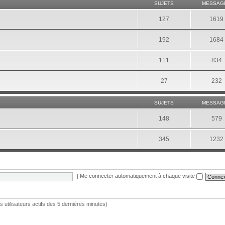
SUJETS
MESSAG
127
1619
192
1684
111
834
27
232
SUJETS
MESSAG
148
579
345
1232
|
Me connecter automatiquement à chaque visite
les utilisateurs actifs des 5 dernières minutes)