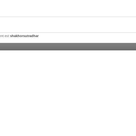
ent est
shakhorsutradhar