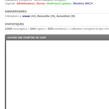
Légende:
Administrateurs
,
Bureau
,
Modérateurs globaux
,
Membres MACA
ANNIVERSAIRES
Félicitations à:
erwan
(42),
DeniceDe
(39),
AntonDok
(38)
STATISTIQUES
10460
message(s) •
1944
sujet(s) •
2820
membre(s) • L’utilisateur enregistré le plus réc
OUVRIR UNE FENÊTRE DE CHAT