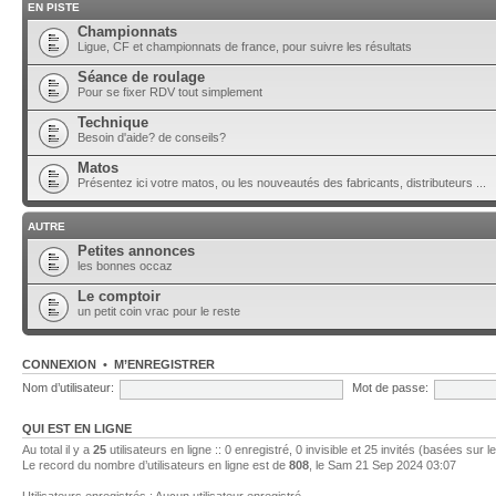
EN PISTE
Championnats
Ligue, CF et championnats de france, pour suivre les résultats
Séance de roulage
Pour se fixer RDV tout simplement
Technique
Besoin d'aide? de conseils?
Matos
Présentez ici votre matos, ou les nouveautés des fabricants, distributeurs ...
AUTRE
Petites annonces
les bonnes occaz
Le comptoir
un petit coin vrac pour le reste
CONNEXION
•
M’ENREGISTRER
Nom d’utilisateur:
Mot de passe:
QUI EST EN LIGNE
Au total il y a
25
utilisateurs en ligne :: 0 enregistré, 0 invisible et 25 invités (basées sur 
Le record du nombre d’utilisateurs en ligne est de
808
, le Sam 21 Sep 2024 03:07
Utilisateurs enregistrés : Aucun utilisateur enregistré