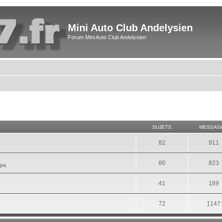
Mini Auto Club Andelysien
Forum Mini Auto Club Andelysien
SUJETS
MESSAG
82
911
80
823
mpa
41
189
72
1147