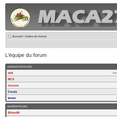
Accueil
»
Index du forum
L’équipe du forum
ADMINISTRATEURS
mid
Adm
MCS
zizouza
Crusty
keven
MODÉRATEURS
Bilnes86