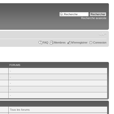
Recherche avancée
FAQ
Membres
M’enregistrer
Connexion
FORUMS
-
-
-
-
-
Tous les forums