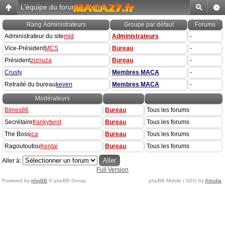
L’équipe du forum
-
Home
Rang
Administrateurs
Groupe par défaut
Forums
Administrateur du site
mid
Administrateurs
-
Vice-Président
MCS
Bureau
-
Président
zizouza
Bureau
-
Crusty
Membres MACA
-
Retraité du bureau
keven
Membres MACA
-
Modérateurs
Bilnes86
Bureau
Tous les forums
Secrétaire
frankytwist
Bureau
Tous les forums
The Boss
jca
Bureau
Tous les forums
Ragoutoutou
Kentai
Bureau
Tous les forums
Aller à:
Full Version
Powered by
phpBB
© phpBB Group.
phpBB Mobile / SEO by
Artodia
.