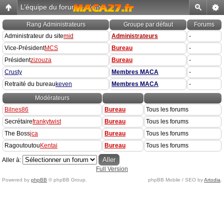
L’équipe du forum
-
Home
Rang
Administrateurs
Groupe par défaut
Forums
Administrateur du site
mid
Administrateurs
-
Vice-Président
MCS
Bureau
-
Président
zizouza
Bureau
-
Crusty
Membres MACA
-
Retraité du bureau
keven
Membres MACA
-
Modérateurs
Bilnes86
Bureau
Tous les forums
Secrétaire
frankytwist
Bureau
Tous les forums
The Boss
jca
Bureau
Tous les forums
Ragoutoutou
Kentai
Bureau
Tous les forums
Aller à:
Full Version
Powered by
phpBB
© phpBB Group.
phpBB Mobile / SEO by
Artodia
.