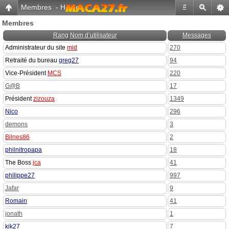
Membres
-
Home
#
Membres
Rang
Nom d’utilisateur
Messages
Administrateur du site
mid
270
Retraité du bureau
greg27
94
Vice-Président
MCS
220
G@B
17
Président
zizouza
1349
Nico
296
demons
3
Bilnes86
2
philnitropapa
18
The Boss
jca
41
philippe27
997
Jafar
9
Romain
41
jonath
1
kik27
7