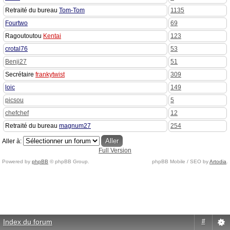
Retraité du bureau
Tom-Tom
1135
Fourtwo
69
Ragoutoutou
Kentai
123
crotal76
53
Benji27
51
Secrétaire
frankytwist
309
loic
149
picsou
5
chefchef
12
Retraité du bureau
magnum27
254
Aller à:
Full Version
Powered by
phpBB
© phpBB Group.
phpBB Mobile / SEO by
Artodia
.
Index du forum
#