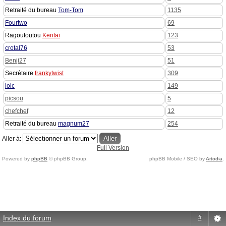
Retraité du bureau
Tom-Tom
1135
Fourtwo
69
Ragoutoutou
Kentai
123
crotal76
53
Benji27
51
Secrétaire
frankytwist
309
loic
149
picsou
5
chefchef
12
Retraité du bureau
magnum27
254
Aller à:
Full Version
Powered by
phpBB
© phpBB Group.
phpBB Mobile / SEO by
Artodia
.
Index du forum
#