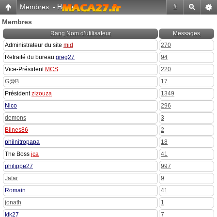
Membres
-
Home
#
Membres
Rang
Nom d’utilisateur
Messages
Administrateur du site
mid
270
Retraité du bureau
greg27
94
Vice-Président
MCS
220
G@B
17
Président
zizouza
1349
Nico
296
demons
3
Bilnes86
2
philnitropapa
18
The Boss
jca
41
philippe27
997
Jafar
9
Romain
41
jonath
1
kik27
7