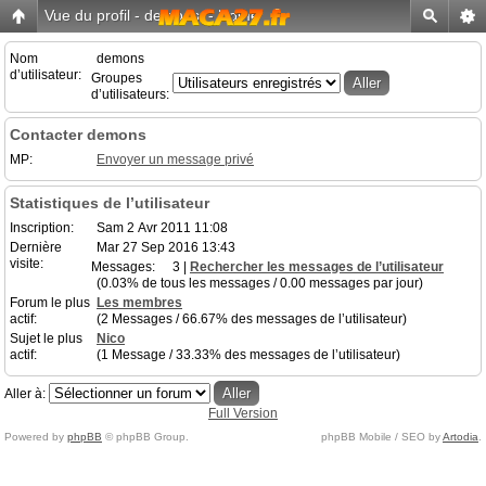
Vue du profil - demons
-
Home
Nom
demons
d’utilisateur:
Groupes
d’utilisateurs:
Contacter demons
MP:
Envoyer un message privé
Statistiques de l’utilisateur
Inscription:
Sam 2 Avr 2011 11:08
Dernière
Mar 27 Sep 2016 13:43
visite:
Messages:
3 |
Rechercher les messages de l’utilisateur
(0.03% de tous les messages / 0.00 messages par jour)
Forum le plus
Les membres
actif:
(2 Messages / 66.67% des messages de l’utilisateur)
Sujet le plus
Nico
actif:
(1 Message / 33.33% des messages de l’utilisateur)
Aller à:
Full Version
Powered by
phpBB
© phpBB Group.
phpBB Mobile / SEO by
Artodia
.