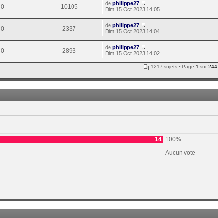
de
philippe27
0
10105
Dim 15 Oct 2023 14:05
de
philippe27
0
2337
Dim 15 Oct 2023 14:04
de
philippe27
0
2893
Dim 15 Oct 2023 14:02
1217 sujets • Page
1
sur
244
14
100%
Aucun vote