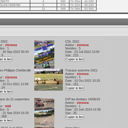
9829273
4
580
7h 05m
44.049
COLAS-7828780
6
574
7h 22m
46.243
11
569
7h 59m
50.593
 2022
CDL 2022
ur :
zizouza
Auteur :
zizouza
re : 1
Nombre : 5
 : 30 Sep 2022 00:43
Date : 23 Juil 2022 13:05
: 6
Vue : 215
er le lien
Copier le lien
ro Philippe Chefdeville
Travaux automne 2021
1
Auteur :
zizouza
ur :
zizouza
Nombre : 5
re : 1
Date : 10 Oct 2021 10:25
 : 10 Oct 2021 12:58
Vue : 151
: 24
Copier le lien
er le lien
aux du 21 septembre
O/P les Andelys 16/06/19
9
Auteur :
zizouza
ur :
mid
Nombre : 1
re : 5
Date : 03 Juin 2019 14:38
 : 21 Sep 2019 16:29
Vue : 35
: 358
Copier le lien
er le lien