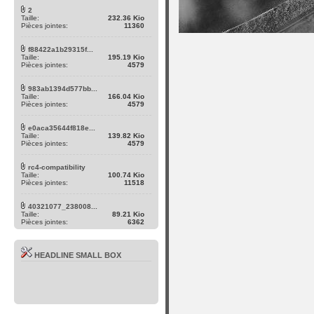
2
Taille:
232.36 Kio
Pièces jointes:
11360
f88422a1b29315f...
Taille:
195.19 Kio
Pièces jointes:
4579
983ab1394d577bb...
Taille:
166.04 Kio
Pièces jointes:
4579
e0aca35644f818e...
Taille:
139.82 Kio
Pièces jointes:
4579
rc4-compatibility
Taille:
100.74 Kio
Pièces jointes:
11518
40321077_238008...
Taille:
89.21 Kio
Pièces jointes:
6362
HEADLINE SMALL BOX