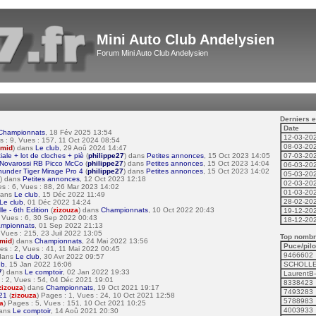
Mini Auto Club Andelysien
Forum Mini Auto Club Andelysien
Derniers e
Date
Championnats
, 18 Fév 2025 13:54
12-03-20
s : 9, Vues : 157, 11 Oct 2024 08:54
08-03-20
mid
) dans
Le club
, 29 Aoû 2024 14:47
e + lot de cloches + piè
(
philippe27
) dans
Petites annonces
, 15 Oct 2023 14:05
07-03-20
 Novarossi RB Picco McCo
(
philippe27
) dans
Petites annonces
, 15 Oct 2023 14:04
06-03-20
under Tiger Mirage Pro 4
(
philippe27
) dans
Petites annonces
, 15 Oct 2023 14:02
05-03-20
) dans
Petites annonces
, 12 Oct 2023 12:18
02-03-20
es : 6, Vues : 88, 26 Mar 2023 14:02
01-03-20
dans
Le club
, 15 Déc 2022 11:49
28-02-20
Le club
, 01 Déc 2022 14:24
e - 6th Edition
(
zizouza
) dans
Championnats
, 10 Oct 2022 20:43
19-12-20
, Vues : 6, 30 Sep 2022 00:43
18-12-20
mpionnats
, 01 Sep 2022 21:13
, Vues : 215, 23 Juil 2022 13:05
Top nombre
mid
) dans
Championnats
, 24 Mai 2022 13:56
Puce/pilo
es : 2, Vues : 41, 11 Mai 2022 00:45
9466602
 dans
Le club
, 30 Avr 2022 09:57
ub
, 15 Jan 2022 16:06
SCHOLLE
7
) dans
Le comptoir
, 02 Jan 2022 19:33
LaurentB
 : 2, Vues : 54, 04 Déc 2021 19:01
8338423
zizouza
) dans
Championnats
, 19 Oct 2021 19:17
7493283
021
(
zizouza
) Pages : 1, Vues : 24, 10 Oct 2021 12:58
5788983
a
) Pages : 5, Vues : 151, 10 Oct 2021 10:25
4003933
dans
Le comptoir
, 14 Aoû 2021 20:30