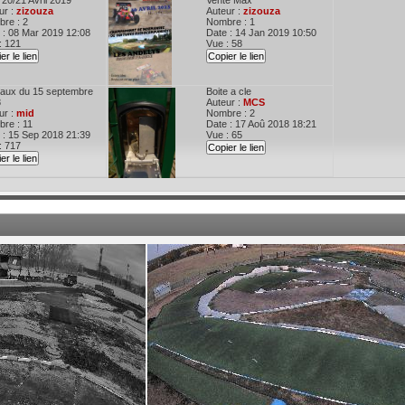
20/21 Avril 2019
Vente Max
ur :
zizouza
Auteur :
zizouza
re : 2
Nombre : 1
 : 08 Mar 2019 12:08
Date : 14 Jan 2019 10:50
: 121
Vue : 58
er le lien
Copier le lien
aux du 15 septembre
Boite a cle
8
Auteur :
MCS
ur :
mid
Nombre : 2
re : 11
Date : 17 Aoû 2018 18:21
 : 15 Sep 2018 21:39
Vue : 65
: 717
Copier le lien
er le lien