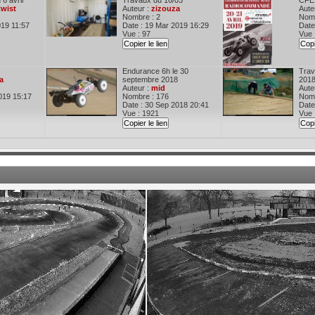
 6 avril
Travaux du 16/03
CFE 
twist
Auteur :
zizouza
Aute
Nombre : 2
Nomb
019 11:57
Date : 19 Mar 2019 16:29
Date
Vue : 97
Vue 
Copier le lien
Copi
Endurance 6h le 30
Trav
a
septembre 2018
201
Auteur :
mid
Aute
019 15:17
Nombre : 176
Nomb
Date : 30 Sep 2018 20:41
Date
Vue : 1921
Vue 
Copier le lien
Copi