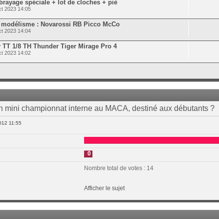
yage spéciale + lot de cloches + piè
t 2023 14:05
r modélisme : Novarossi RB Picco McCo
t 2023 14:04
TT 1/8 TH Thunder Tiger Mirage Pro 4
t 2023 14:02
un mini championnat interne au MACA, destiné aux débutants ?
012 11:55
0
Nombre total de votes : 14
Afficher le sujet