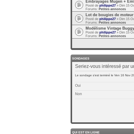
Embrayages Mugen + Embra
Posté de
philippe27
» Dim 15 Oc
Forums:
Petites annonces
Lot de bougies de moteu
Posté de
philippe27
» Dim 15 Oc
Forums:
Petites annonces
Modélisme Vintage Buggy 
Posté de
philippe27
» Dim 15 Oc
Forums:
Petites annonces
SONDAGES
Seriez-vous intéressé par 
Le sondage s’est terminé le Ven 16 Nov 2
Oui
Non
QUI EST EN LIGNE