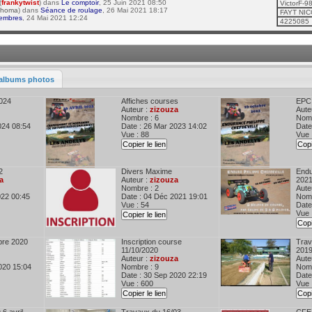
(
frankytwist
) dans
Le comptoir
, 25 Juin 2021 08:50
VictorF-
thoma
) dans
Séance de roulage
, 26 Mai 2021 18:17
FAYT NI
embres
, 24 Mai 2021 12:24
4225085
albums photos
024
Affiches courses
EPC
Auteur :
zizouza
Aute
Nombre : 6
Nomb
024 08:54
Date : 26 Mar 2023 14:02
Date
Vue : 88
Vue 
Copier le lien
Copi
2
Divers Maxime
Endu
a
Auteur :
zizouza
202
Nombre : 2
Aute
022 00:45
Date : 04 Déc 2021 19:01
Nomb
Vue : 54
Date
Vue 
Copier le lien
Copi
bre 2020
Inscription course
Trav
11/10/2020
201
Auteur :
zizouza
Aute
020 15:04
Nombre : 9
Nomb
Date : 30 Sep 2020 22:19
Date
Vue : 600
Vue 
Copier le lien
Copi