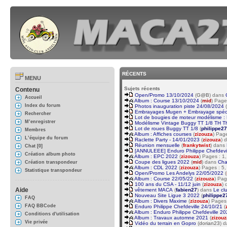
RÉCENTS
MENU
Sujets récents
Contenu
Open/Promo 13/10/2024
(
G@B
) dans
Accueil
Album : Course 13/10/2024
(
mid
) Page
Index du forum
Photos inauguration piste 24/08/2024
(
Embrayages Mugen + Embrayage spécial
Rechercher
Lot de bougies de moteur modélisme :
M’enregistrer
Modélisme Vintage Buggy TT 1/8 TH Th
Lot de roues Buggy TT 1/8
(
philippe27
Membres
Album : Affiches courses
(
zizouza
) Pag
L’équipe du forum
Raclette Party - 14/01/2023
(
zizouza
) 
Réunion mensuelle
(
frankytwist
) dans
Chat [0]
[ANNULEEE] Enduro Philippe Chefdevill
Création album photo
Album : EPC 2022
(
zizouza
) Pages : 1
Coupe des ligues 2022
(
mid
) dans
Cha
Création transpondeur
Album : CDL 2022
(
zizouza
) Pages : 5
Statistique transpondeur
Open/Promo Les Andelys 22/05/2022
(
Album : Course 22/05/22
(
zizouza
) Pag
100 ans du CSA - 11/12 juin
(
zizouza
)
Aide
vêtement MACA
(
fabien27
) dans
Le cl
Nouveau Site Ligue 3 2022
(
philippe2
FAQ
Album : Divers Maxime
(
zizouza
) Pages
FAQ BBCode
Enduro Philippe Chefdeville 24/10/21
(
Album : Enduro Philippe Chefdeville 2
Conditions d'utilisation
Album : Travaux automne 2021
(
zizouz
Vie privée
Vidéo du terrain en Gopro
(
dorian23
) 