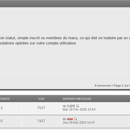
son statut, simple inscrit ou membres du maca, ce qui doit se traduire par u
pulations opérées sur votre compte utilisateur.
8 annonces • Page
1
sur
ONSES
VUS
DERNIER MESSAGE
de
G@B
3
7527
Mar 18 Fév 2025 13:54
de
mid
0
7437
Jeu 29 Aoû 2024 14:47