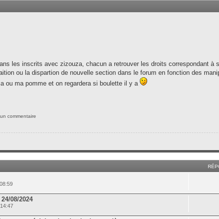
ns les inscrits avec zizouza, chacun a retrouver les droits correspondant à 
aition ou la dispartion de nouvelle section dans le forum en fonction des mani
a ou ma pomme et on regardera si boulette il y a
 un commentaire
RÉP
08:59
 24/08/2024
 14:47