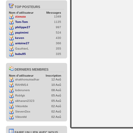
TOP POSTEURS
Nom d’utilisateur
Messages
zizouza
1349
Tom-Tom
1135
philippe27
997
papimimi
524
keven
430
antoine27
366
GauthierL
355
bubu95
335
DERNIERS MEMBRES
Nom d’utilisateur
Inscription
shakhorsutradhar
12 Aoû
RAHIM14
10 Aoû
loderuners
08 Aoû
Robfgk
05 Aoû
sikharani2323
05 Aoû
Viktoritde
02 Aoû
StevenDox
02 Aoû
Viktorirld
02 Aoû
FAIRE UN LIEN AVEC NOUS