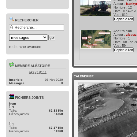
travaux piste du
Auteur :
franky
Nombre : 12
Date : 07 Avr 2
Vue : 812
Copier le lien
RECHERCHER
Acc??s club
Auteur :
zizouz
Nombre : 1
Date : 08 Jan 2
Vue : 59
recherche avancée
Copier le lien
MEMBRE ALÉATOIRE
aks218111
CALENDRIER
Inscrit le:
06.Nov.2020
Messages:
0
FICHIERS JOINTS
Nom
3
Taille:
62.83 Kio
Pièces jointes:
11360
1
Taille:
67.17 Kio
Pièces jointes:
11360