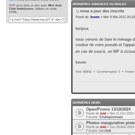
DERNIÈRES ANNONCES GLOBALES
SVP pour faire un lien avec
Mini Auto
Club Andelysien
. Utilisez ce code
mise a jour des inscrits
HTML:
Posté de:
keven
» Mer 9 Mai 2012 20:20
bonjour,
nous venons de faire le ménage da
couleur de votre pseudo et l'appar
en cas de soucis, un MP à zizouz
keven
Vus: 92932 •
Commentaires: 0
•
Poster
DERNIÈRES NEWS
Open/Promo 13/10/2024
Posté de
mid
» Ven 11 Oct 2024 
Forums:
Championnats
Photos inauguration piste
Posté de
mid
» Jeu 29 Aoû 2024
Forums:
Le club