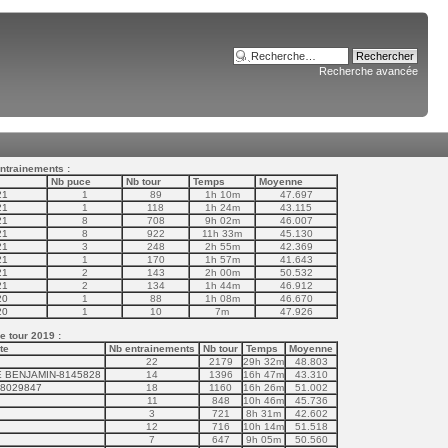
Recherche avancée
ntrainements :
Nb puce
Nb tour
Temps
Moyenne
21
1
89
1h 10m
47.697
21
1
118
1h 24m
43.115
21
8
708
9h 02m
46.007
21
8
922
11h 33m
45.130
21
3
248
2h 55m
42.369
21
1
170
1h 57m
41.643
21
2
143
2h 00m
50.532
21
2
134
1h 44m
46.912
20
1
88
1h 08m
46.670
20
1
10
7m
47.926
 tour 2019 :
te
Nb entrainements
Nb tour
Temps
Moyenne
22
2179
29h 32m
48.803
 BENJAMIN-8145828
14
1396
16h 47m
43.310
-8029847
18
1160
16h 26m
51.002
11
848
10h 46m
45.736
3
721
8h 31m
42.602
12
716
10h 14m
51.518
7
647
9h 05m
50.560