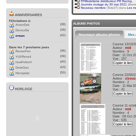
FPModelisme distributeur PR Racing…
Journée roulage du 30 mai 2021
(
theo
Nouveau membre
(
Toto27
) dans
Les m
ANNIVERSAIRES
Félicitations à:
ALBUMS PHOTOS
(38)
AntonDok
(39)
DeniceDe
Nouveaux albums photos
Mes 
(42)
erwan
Course 13/10/2
Dans les 7 prochains jours
Auteur :
mid
(36)
ReneePen
Nombre : 9
Date : 11 Oct 2
(39)
YUXRene4
Vue : 157
(40)
hewPefernf
Copier le lien
(43)
DorieGan
(50)
Henryjoipt
Course 22/05/2
Auteur :
zizouz
Nombre : 2
Date : 11 Mai 2
HORLOGE
Vue : 41
Copier le lien
Course 11 octo
Auteur :
mid
Nombre : 4
Date : 09 Oct 2
Vue : 535
Copier le lien