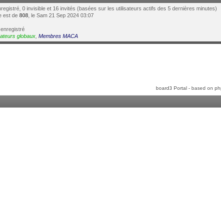
enregistré, 0 invisible et 16 invités (basées sur les utilisateurs actifs des 5 dernières minutes)
ne est de
808
, le Sam 21 Sep 2024 03:07
 enregistré
ateurs globaux
,
Membres MACA
board3 Portal
- based on
ph