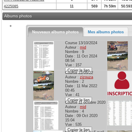
4225085
11
569
7h 59m
50.59
Albums photos
Nouveaux albums photos
Mes albums photos
Course 13/10/2024
Auteur :
mid
Nombre : 9
Date : 11 Oct 2024
08:54
Vue : 157
Copier le lien
Course 22/05/22
Auteur :
zizouza
Nombre : 2
Date : 11 Mai 2022
00:45
Vue : 41
Copier le lien
Course 11 octobre 2020
Auteur :
mid
Nombre : 4
Date : 09 Oct 2020
15:04
Vue : 535
Copier le lien