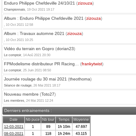
Enduro Philippe Chefdeville 24/10/21
(
zizouza
)
Championnats
, 19 Oct 2021 19:17
Album : Enduro Philippe Chefdeville 2021
(
zizouza
)
, 10 Oct 2021 12:58
Album : Travaux automne 2021
(
zizouza
)
, 10 Oct 2021 10:25
Vidéo du terrain en Gopro
(
dorian23
)
Le comptoir
, 14 Aoû 2021 20:30
FPModelisme distributeur PR Racing…
(
frankytwist
)
Le comptoir
, 25 Juin 2021 08:50
Journée roulage du 30 mai 2021
(
theothoma
)
Séance de roulage
, 26 Mai 2021 18:17
Nouveau membre
(
Toto27
)
Les membres
, 24 Mai 2021 12:24
Derniers entrainements :
Date
Nb puce
Nb tour
Temps
Moyenne
12-03-2021
1
89
1h 10m
47.697
08-03-2021
1
118
1h 24m
43.115