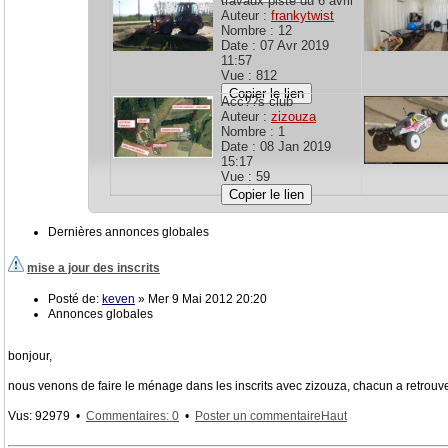
travaux piste du 6 avril
Auteur :
frankytwist
Nombre : 12
Date : 07 Avr 2019
11:57
Vue : 812
Copier le lien
Acc??s club
Auteur :
zizouza
Nombre : 1
Date : 08 Jan 2019
15:17
Vue : 59
Copier le lien
Dernières annonces globales
mise a jour des inscrits
Posté de:
keven
» Mer 9 Mai 2012 20:20
Annonces globales
bonjour,
nous venons de faire le ménage dans les inscrits avec zizouza, chacun a retrouver 
Vus: 92979 •
Commentaires: 0
•
Poster un commentaire
Haut