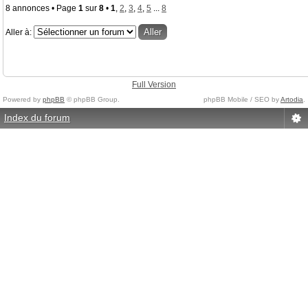
8 annonces • Page
1
sur
8
•
1
,
2
,
3
,
4
,
5
...
8
Aller à:
Full Version
Powered by
phpBB
© phpBB Group.
phpBB Mobile / SEO by
Artodia
.
Index du forum