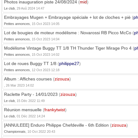
Photos inauguration piste 24/08/2024
(
mid
)
Le club
, 29 Aoû 2024 14:47
Embrayages Mugen + Embrayage spéciale + lot de cloches + piè
(
ph
Petites annonces
, 15 Oct 2023 14:05
Lot de bougies de moteur modélisme : Novarossi RB Picco McCo
(
ph
Petites annonces
, 15 Oct 2023 14:04
Modélisme Vintage Buggy TT 1/8 TH Thunder Tiger Mirage Pro 4
(
p
Petites annonces
, 15 Oct 2023 14:02
Lot de roues Buggy TT 1/8
(
philippe27
)
Petites annonces
, 12 Oct 2023 12:18
Album : Affiches courses
(
zizouza
)
, 26 Mar 2023 14:02
Raclette Party - 14/01/2023
(
zizouza
)
Le club
, 15 Déc 2022 11:49
Réunion mensuelle
(
frankytwist
)
Le club
, 01 Déc 2022 14:24
[ANNULEEE] Enduro Philippe Chefdeville - 6th Edition
(
zizouza
)
Championnats
, 10 Oct 2022 20:43