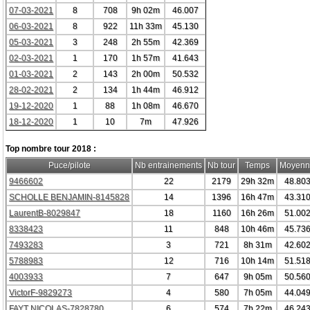
07-03-2021
8
708
9h 02m
46.007
06-03-2021
8
922
11h 33m
45.130
05-03-2021
3
248
2h 55m
42.369
02-03-2021
1
170
1h 57m
41.643
01-03-2021
2
143
2h 00m
50.532
28-02-2021
2
134
1h 44m
46.912
19-12-2020
1
88
1h 08m
46.670
18-12-2020
1
10
7m
47.926
Top nombre tour 2018 :
Puce/pilote
Nb entrainements
Nb tour
Temps
Moyenn
9466602
22
2179
29h 32m
48.80
SCHOLLE BENJAMIN-8145828
14
1396
16h 47m
43.31
LaurentB-8029847
18
1160
16h 26m
51.00
8338423
11
848
10h 46m
45.73
7493283
3
721
8h 31m
42.60
5788983
12
716
10h 14m
51.51
4003933
7
647
9h 05m
50.56
VictorF-9829273
4
580
7h 05m
44.04
FAYT NICOLAS-7828780
6
574
7h 22m
46.24