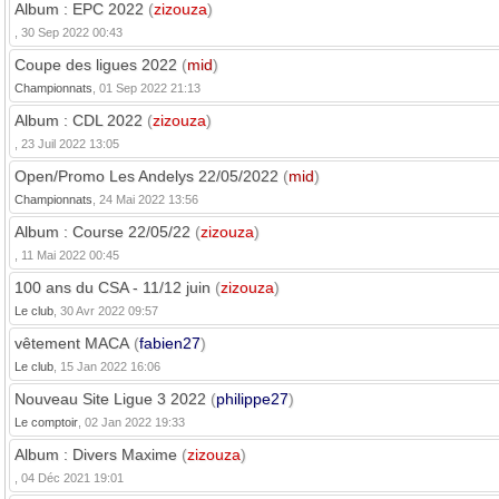
Album : EPC 2022
(
zizouza
)
, 30 Sep 2022 00:43
Coupe des ligues 2022
(
mid
)
Championnats
, 01 Sep 2022 21:13
Album : CDL 2022
(
zizouza
)
, 23 Juil 2022 13:05
Open/Promo Les Andelys 22/05/2022
(
mid
)
Championnats
, 24 Mai 2022 13:56
Album : Course 22/05/22
(
zizouza
)
, 11 Mai 2022 00:45
100 ans du CSA - 11/12 juin
(
zizouza
)
Le club
, 30 Avr 2022 09:57
vêtement MACA
(
fabien27
)
Le club
, 15 Jan 2022 16:06
Nouveau Site Ligue 3 2022
(
philippe27
)
Le comptoir
, 02 Jan 2022 19:33
Album : Divers Maxime
(
zizouza
)
, 04 Déc 2021 19:01