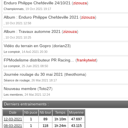
Enduro Philippe Chefdeville 24/10/21
(
zizouza
)
Championnats
, 19 Oct 2021 19:17
Album : Enduro Philippe Chefdeville 2021
(
zizouza
)
, 10 Oct 2021 12:58
Album : Travaux automne 2021
(
zizouza
)
, 10 Oct 2021 10:25
Vidéo du terrain en Gopro
(
dorian23
)
Le comptoir
, 14 Aoû 2021 20:30
FPModelisme distributeur PR Racing…
(
frankytwist
)
Le comptoir
, 25 Juin 2021 08:50
Journée roulage du 30 mai 2021
(
theothoma
)
Séance de roulage
, 26 Mai 2021 18:17
Nouveau membre
(
Toto27
)
Les membres
, 24 Mai 2021 12:24
Derniers entrainements :
Date
Nb puce
Nb tour
Temps
Moyenne
12-03-2021
1
89
1h 10m
47.697
08-03-2021
1
118
1h 24m
43.115