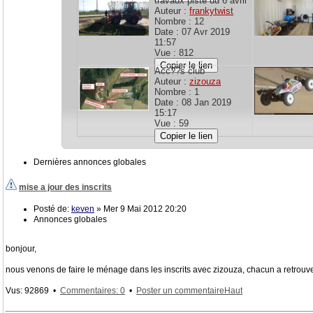
travaux piste du 6 avril
Auteur :
frankytwist
Nombre : 12
Date : 07 Avr 2019
11:57
Vue : 812
Copier le lien
Acc??s club
Auteur :
zizouza
Nombre : 1
Date : 08 Jan 2019
15:17
Vue : 59
Copier le lien
Dernières annonces globales
mise a jour des inscrits
Posté de:
keven
» Mer 9 Mai 2012 20:20
Annonces globales
bonjour,
nous venons de faire le ménage dans les inscrits avec zizouza, chacun a retrouver 
Vus: 92869 •
Commentaires: 0
•
Poster un commentaire
Haut