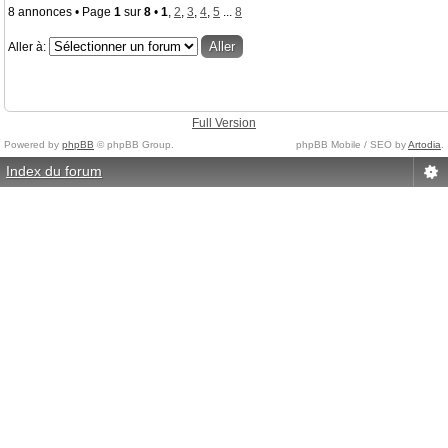
8 annonces • Page
1
sur
8
•
1
,
2
,
3
,
4
,
5
...
8
Aller à:
Full Version
Powered by
phpBB
© phpBB Group.
phpBB Mobile / SEO by
Artodia
.
Index du forum