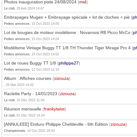
Photos inauguration piste 24/08/2024
(
mid
)
Le club
, 29 Aoû 2024 14:47
Embrayages Mugen + Embrayage spéciale + lot de cloches + piè
(
ph
Petites annonces
, 15 Oct 2023 14:05
Lot de bougies de moteur modélisme : Novarossi RB Picco McCo
(
ph
Petites annonces
, 15 Oct 2023 14:04
Modélisme Vintage Buggy TT 1/8 TH Thunder Tiger Mirage Pro 4
(
p
Petites annonces
, 15 Oct 2023 14:02
Lot de roues Buggy TT 1/8
(
philippe27
)
Petites annonces
, 12 Oct 2023 12:18
Album : Affiches courses
(
zizouza
)
, 26 Mar 2023 14:02
Raclette Party - 14/01/2023
(
zizouza
)
Le club
, 15 Déc 2022 11:49
Réunion mensuelle
(
frankytwist
)
Le club
, 01 Déc 2022 14:24
[ANNULEEE] Enduro Philippe Chefdeville - 6th Edition
(
zizouza
)
Championnats
, 10 Oct 2022 20:43