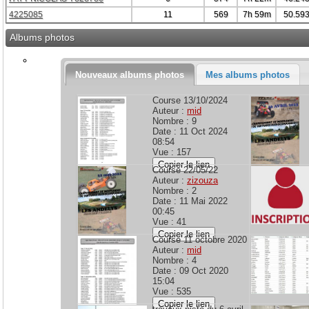
4225085
11
569
7h 59m
50.59
Albums photos
Nouveaux albums photos
Mes albums photos
Course 13/10/2024
Auteur :
mid
Nombre : 9
Date : 11 Oct 2024
08:54
Vue : 157
Copier le lien
Course 22/05/22
Auteur :
zizouza
Nombre : 2
Date : 11 Mai 2022
00:45
Vue : 41
Copier le lien
Course 11 octobre 2020
Auteur :
mid
Nombre : 4
Date : 09 Oct 2020
15:04
Vue : 535
Copier le lien