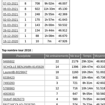
07-03-2021
8
708
9h 02m
46.007
06-03-2021
8
922
11h 33m
45.130
05-03-2021
3
248
2h 55m
42.369
02-03-2021
1
170
1h 57m
41.643
01-03-2021
2
143
2h 00m
50.532
28-02-2021
2
134
1h 44m
46.912
19-12-2020
1
88
1h 08m
46.670
18-12-2020
1
10
7m
47.926
Top nombre tour 2018 :
Puce/pilote
Nb entrainements
Nb tour
Temps
Moyenn
9466602
22
2179
29h 32m
48.80
SCHOLLE BENJAMIN-8145828
14
1396
16h 47m
43.31
LaurentB-8029847
18
1160
16h 26m
51.00
8338423
11
848
10h 46m
45.73
7493283
3
721
8h 31m
42.60
5788983
12
716
10h 14m
51.51
4003933
7
647
9h 05m
50.56
VictorF-9829273
4
580
7h 05m
44.04
FAYT NICOLAS-7828780
6
574
7h 22m
46.24