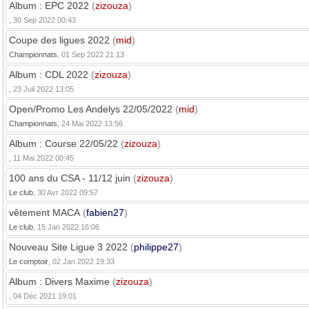
Album : EPC 2022
(
zizouza
)
, 30 Sep 2022 00:43
Coupe des ligues 2022
(
mid
)
Championnats
, 01 Sep 2022 21:13
Album : CDL 2022
(
zizouza
)
, 23 Juil 2022 13:05
Open/Promo Les Andelys 22/05/2022
(
mid
)
Championnats
, 24 Mai 2022 13:56
Album : Course 22/05/22
(
zizouza
)
, 11 Mai 2022 00:45
100 ans du CSA - 11/12 juin
(
zizouza
)
Le club
, 30 Avr 2022 09:57
vêtement MACA
(
fabien27
)
Le club
, 15 Jan 2022 16:06
Nouveau Site Ligue 3 2022
(
philippe27
)
Le comptoir
, 02 Jan 2022 19:33
Album : Divers Maxime
(
zizouza
)
, 04 Déc 2021 19:01