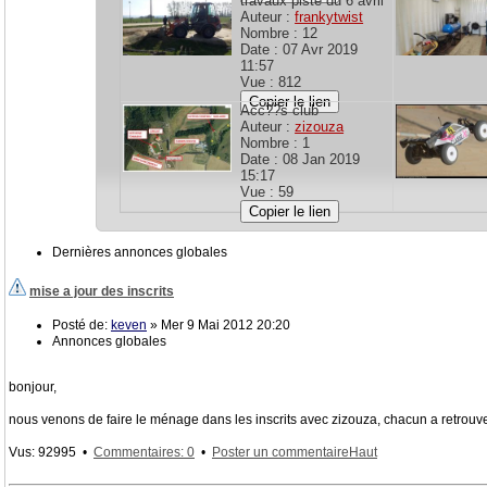
travaux piste du 6 avril
Auteur :
frankytwist
Nombre : 12
Date : 07 Avr 2019
11:57
Vue : 812
Copier le lien
Acc??s club
Auteur :
zizouza
Nombre : 1
Date : 08 Jan 2019
15:17
Vue : 59
Copier le lien
Dernières annonces globales
mise a jour des inscrits
Posté de:
keven
» Mer 9 Mai 2012 20:20
Annonces globales
bonjour,
nous venons de faire le ménage dans les inscrits avec zizouza, chacun a retrouver 
Vus: 92995 •
Commentaires: 0
•
Poster un commentaire
Haut