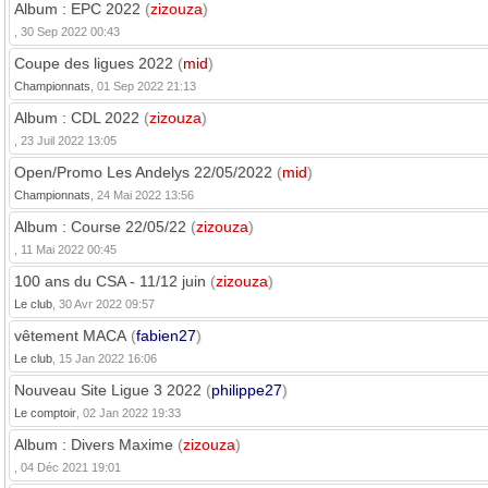
Album : EPC 2022
(
zizouza
)
, 30 Sep 2022 00:43
Coupe des ligues 2022
(
mid
)
Championnats
, 01 Sep 2022 21:13
Album : CDL 2022
(
zizouza
)
, 23 Juil 2022 13:05
Open/Promo Les Andelys 22/05/2022
(
mid
)
Championnats
, 24 Mai 2022 13:56
Album : Course 22/05/22
(
zizouza
)
, 11 Mai 2022 00:45
100 ans du CSA - 11/12 juin
(
zizouza
)
Le club
, 30 Avr 2022 09:57
vêtement MACA
(
fabien27
)
Le club
, 15 Jan 2022 16:06
Nouveau Site Ligue 3 2022
(
philippe27
)
Le comptoir
, 02 Jan 2022 19:33
Album : Divers Maxime
(
zizouza
)
, 04 Déc 2021 19:01