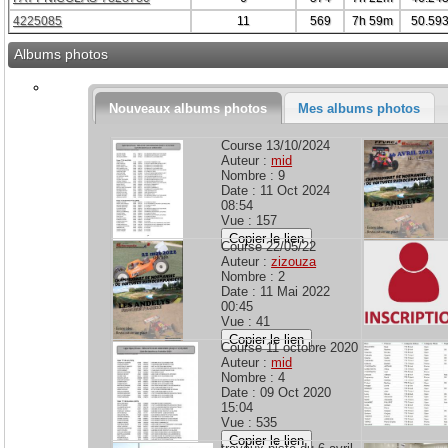
4225085
11
569
7h 59m
50.59
Albums photos
Nouveaux albums photos
Mes albums photos
Course 13/10/2024
Auteur :
mid
Nombre : 9
Date : 11 Oct 2024
08:54
Vue : 157
Copier le lien
Course 22/05/22
Auteur :
zizouza
Nombre : 2
Date : 11 Mai 2022
00:45
Vue : 41
Copier le lien
Course 11 octobre 2020
Auteur :
mid
Nombre : 4
Date : 09 Oct 2020
15:04
Vue : 535
Copier le lien