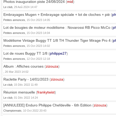
Photos inauguration piste 24/08/2024
(
mid
)
Le club
, 29 Aoû 2024 14:47
Embrayages Mugen + Embrayage spéciale + lot de cloches + piè
(
ph
Petites annonces
, 15 Oct 2023 14:05
Lot de bougies de moteur modélisme : Novarossi RB Picco McCo
(
ph
Petites annonces
, 15 Oct 2023 14:04
Modélisme Vintage Buggy TT 1/8 TH Thunder Tiger Mirage Pro 4
(
p
Petites annonces
, 15 Oct 2023 14:02
Lot de roues Buggy TT 1/8
(
philippe27
)
Petites annonces
, 12 Oct 2023 12:18
Album : Affiches courses
(
zizouza
)
, 26 Mar 2023 14:02
Raclette Party - 14/01/2023
(
zizouza
)
Le club
, 15 Déc 2022 11:49
Réunion mensuelle
(
frankytwist
)
Le club
, 01 Déc 2022 14:24
[ANNULEEE] Enduro Philippe Chefdeville - 6th Edition
(
zizouza
)
Championnats
, 10 Oct 2022 20:43