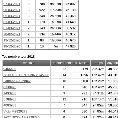
07-03-2021
8
708
9h 02m
46.007
06-03-2021
8
922
11h 33m
45.130
05-03-2021
3
248
2h 55m
42.369
02-03-2021
1
170
1h 57m
41.643
01-03-2021
2
143
2h 00m
50.532
28-02-2021
2
134
1h 44m
46.912
19-12-2020
1
88
1h 08m
46.670
18-12-2020
1
10
7m
47.926
Top nombre tour 2018 :
Puce/pilote
Nb entrainements
Nb tour
Temps
Moyenn
9466602
22
2179
29h 32m
48.80
SCHOLLE BENJAMIN-8145828
14
1396
16h 47m
43.31
LaurentB-8029847
18
1160
16h 26m
51.00
8338423
11
848
10h 46m
45.73
7493283
3
721
8h 31m
42.60
5788983
12
716
10h 14m
51.51
4003933
7
647
9h 05m
50.56
VictorF-9829273
4
580
7h 05m
44.04
FAYT NICOLAS-7828780
6
574
7h 22m
46.24