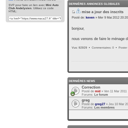
DERNIÈRES ANNONCES GLOBALES
SVP pour faire un lien avec
Mini Auto
Club Andelysien
. Utilisez ce code
mise a jour des inscrits
HTML:
Posté de:
keven
» Mer 9 Mai 2012 20:20
bonjour,
nous venons de faire le ménage da
Vus: 92929 •
Commentaires: 0
•
Poster
DERNIÈRES NEWS
Correction
Posté de
mid
» Ven 11 Mar 2011 
Forums:
Le forum
greg
Posté de
greg27
» Jeu 10 Mar 2
Forums:
Les membres