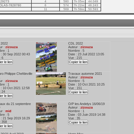
9829273
4
580
7h 05m
44.049
COLAS-7828780
6
574
7h 22m
46.243
11
569
7h 59m
50.593
 2022
CDL 2022
ur :
zizouza
Auteur :
zizouza
re : 1
Nombre : 5
 : 30 Sep 2022 00:43
Date : 23 Juil 2022 13:05
: 6
Vue : 215
er le lien
Copier le lien
ro Philippe Chefdeville
Travaux automne 2021
1
Auteur :
zizouza
ur :
zizouza
Nombre : 5
re : 1
Date : 10 Oct 2021 10:25
 : 10 Oct 2021 12:58
Vue : 151
: 24
Copier le lien
er le lien
aux du 21 septembre
O/P les Andelys 16/06/19
9
Auteur :
zizouza
ur :
mid
Nombre : 1
re : 5
Date : 03 Juin 2019 14:38
 : 21 Sep 2019 16:29
Vue : 35
: 358
Copier le lien
er le lien