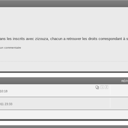
ns les inscrits avec zizouza, chacun a retrouver les droits correspondant à so
 un commentaire
RÉP
1
2
10:18
011 23:33