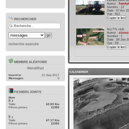
travaux piste du
Auteur :
franky
Nombre : 12
Date : 07 Avr 2
Vue : 812
Copier le lien
RECHERCHER
Acc??s club
Auteur :
zizouz
Nombre : 1
Date : 08 Jan 2
Vue : 59
recherche avancée
Copier le lien
MEMBRE ALÉATOIRE
WendiRad
CALENDRIER
Inscrit le:
21.Sep.2017
Messages:
0
FICHIERS JOINTS
Nom
3
Taille:
62.83 Kio
Pièces jointes:
11360
1
Taille:
67.17 Kio
Pièces jointes:
11360