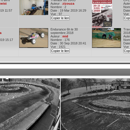
 6 avril
Travaux du 16/03
CFE 
twist
Auteur :
zizouza
Aute
Nombre : 2
Nomb
019 11:57
Date : 19 Mar 2019 16:29
Date
Vue : 97
Vue 
Copier le lien
Copi
Endurance 6h le 30
Trav
a
septembre 2018
201
Auteur :
mid
Aute
019 15:17
Nombre : 176
Nomb
Date : 30 Sep 2018 20:41
Date
Vue : 1921
Vue 
Copier le lien
Copi