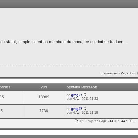
n statut, simple inscrit ou membres du maca, ce qui doit se traduire...
8 annonces • Page
1
sur
ONSES
VUS
DERNIER MESSAGE
de
greg27
15
18989
Lun 4 Avr 2011 21:33
de
greg27
5
7736
Lun 4 Avr 2011 21:18
1217 sujets • Page
244
sur
244
•
...
1