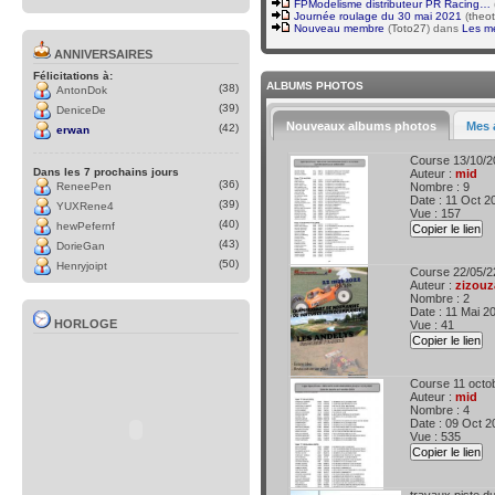
FPModelisme distributeur PR Racing…
Journée roulage du 30 mai 2021
(
theo
Nouveau membre
(
Toto27
) dans
Les m
ANNIVERSAIRES
Félicitations à:
ALBUMS PHOTOS
(38)
AntonDok
(39)
DeniceDe
Nouveaux albums photos
Mes 
(42)
erwan
Course 13/10/2
Dans les 7 prochains jours
Auteur :
mid
(36)
ReneePen
Nombre : 9
Date : 11 Oct 2
(39)
YUXRene4
Vue : 157
(40)
hewPefernf
Copier le lien
(43)
DorieGan
(50)
Henryjoipt
Course 22/05/2
Auteur :
zizouz
Nombre : 2
Date : 11 Mai 2
HORLOGE
Vue : 41
Copier le lien
Course 11 octo
Auteur :
mid
Nombre : 4
Date : 09 Oct 2
Vue : 535
Copier le lien