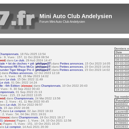
Mini Auto Club Andelysien
Forum Mini Auto Club Andelysien
Derniers e
Date
Championnats
, 18 Fév 2025 13:54
12-03-20
s : 9, Vues : 157, 11 Oct 2024 08:54
08-03-20
mid
) dans
Le club
, 29 Aoû 2024 14:47
e + lot de cloches + piè
(
philippe27
) dans
Petites annonces
, 15 Oct 2023 14:05
07-03-20
 Novarossi RB Picco McCo
(
philippe27
) dans
Petites annonces
, 15 Oct 2023 14:04
06-03-20
under Tiger Mirage Pro 4
(
philippe27
) dans
Petites annonces
, 15 Oct 2023 14:02
05-03-20
) dans
Petites annonces
, 12 Oct 2023 12:18
02-03-20
es : 6, Vues : 88, 26 Mar 2023 14:02
01-03-20
dans
Le club
, 15 Déc 2022 11:49
28-02-20
Le club
, 01 Déc 2022 14:24
e - 6th Edition
(
zizouza
) dans
Championnats
, 10 Oct 2022 20:43
19-12-20
, Vues : 6, 30 Sep 2022 00:43
18-12-20
mpionnats
, 01 Sep 2022 21:13
, Vues : 215, 23 Juil 2022 13:05
Top nombre
mid
) dans
Championnats
, 24 Mai 2022 13:56
Puce/pilo
es : 2, Vues : 41, 11 Mai 2022 00:45
9466602
 dans
Le club
, 30 Avr 2022 09:57
ub
, 15 Jan 2022 16:06
SCHOLLE
7
) dans
Le comptoir
, 02 Jan 2022 19:33
LaurentB
 : 2, Vues : 54, 04 Déc 2021 19:01
8338423
zizouza
) dans
Championnats
, 19 Oct 2021 19:17
7493283
021
(
zizouza
) Pages : 1, Vues : 24, 10 Oct 2021 12:58
5788983
a
) Pages : 5, Vues : 151, 10 Oct 2021 10:25
4003933
dans
Le comptoir
, 14 Aoû 2021 20:30