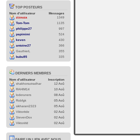
TOP POSTEURS
Nom d’utilisateur
Messages
zizouza
1349
Tom-Tom
1135
philippe27
997
papimimi
524
keven
430
antoine27
366
GauthierL
355
bubu95
335
DERNIERS MEMBRES
Nom d’utilisateur
Inscription
shakhorsutradhar
12 Aoû
RAHIM14
10 Aoû
loderuners
08 Aoû
Robfgk
05 Aoû
sikharani2323
05 Aoû
Viktoritde
02 Aoû
StevenDox
02 Aoû
Viktorirld
02 Aoû
FAIRE UN LIEN AVEC NOUS