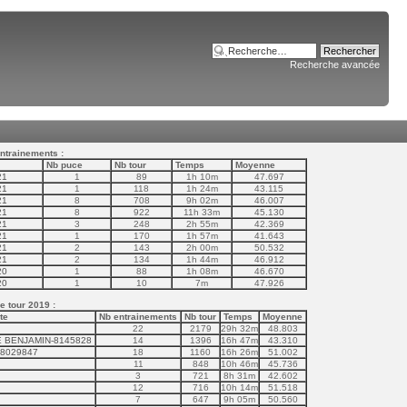
Recherche avancée
ntrainements :
Nb puce
Nb tour
Temps
Moyenne
21
1
89
1h 10m
47.697
21
1
118
1h 24m
43.115
21
8
708
9h 02m
46.007
21
8
922
11h 33m
45.130
21
3
248
2h 55m
42.369
21
1
170
1h 57m
41.643
21
2
143
2h 00m
50.532
21
2
134
1h 44m
46.912
20
1
88
1h 08m
46.670
20
1
10
7m
47.926
 tour 2019 :
te
Nb entrainements
Nb tour
Temps
Moyenne
22
2179
29h 32m
48.803
 BENJAMIN-8145828
14
1396
16h 47m
43.310
-8029847
18
1160
16h 26m
51.002
11
848
10h 46m
45.736
3
721
8h 31m
42.602
12
716
10h 14m
51.518
7
647
9h 05m
50.560