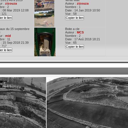
20/21 Avril 2019
Vente Max
ur :
zizouza
Auteur :
zizouza
re : 2
Nombre : 1
 : 08 Mar 2019 12:08
Date : 14 Jan 2019 10:50
: 121
Vue : 58
er le lien
Copier le lien
aux du 15 septembre
Boite a cle
8
Auteur :
MCS
ur :
mid
Nombre : 2
re : 11
Date : 17 Aoû 2018 18:21
 : 15 Sep 2018 21:39
Vue : 65
: 717
Copier le lien
er le lien