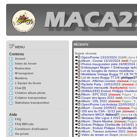
RÉCENTS
MENU
Sujets récents
Contenu
Open/Promo 13/10/2024
(
G@B
) dans
Accueil
Album : Course 13/10/2024
(
mid
) Page
Index du forum
Photos inauguration piste 24/08/2024
(
Embrayages Mugen + Embrayage spécial
Rechercher
Lot de bougies de moteur modélisme :
M’enregistrer
Modélisme Vintage Buggy TT 1/8 TH Th
Lot de roues Buggy TT 1/8
(
philippe27
Membres
Album : Affiches courses
(
zizouza
) Pag
L’équipe du forum
Raclette Party - 14/01/2023
(
zizouza
) 
Réunion mensuelle
(
frankytwist
) dans
Chat [0]
[ANNULEEE] Enduro Philippe Chefdevill
Création album photo
Album : EPC 2022
(
zizouza
) Pages : 1
Coupe des ligues 2022
(
mid
) dans
Cha
Création transpondeur
Album : CDL 2022
(
zizouza
) Pages : 5
Statistique transpondeur
Open/Promo Les Andelys 22/05/2022
(
Album : Course 22/05/22
(
zizouza
) Pag
100 ans du CSA - 11/12 juin
(
zizouza
)
Aide
vêtement MACA
(
fabien27
) dans
Le cl
Nouveau Site Ligue 3 2022
(
philippe2
FAQ
Album : Divers Maxime
(
zizouza
) Pages
FAQ BBCode
Enduro Philippe Chefdeville 24/10/21
(
Album : Enduro Philippe Chefdeville 2
Conditions d'utilisation
Album : Travaux automne 2021
(
zizouz
Vie privée
Vidéo du terrain en Gopro
(
dorian23
) 