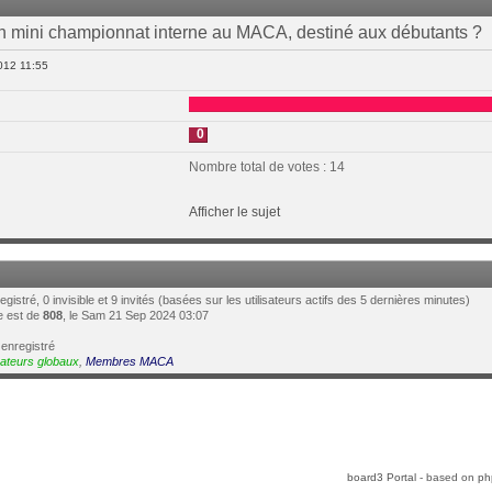
un mini championnat interne au MACA, destiné aux débutants ?
012 11:55
0
Nombre total de votes : 14
Afficher le sujet
registré, 0 invisible et 9 invités (basées sur les utilisateurs actifs des 5 dernières minutes)
ne est de
808
, le Sam 21 Sep 2024 03:07
 enregistré
ateurs globaux
,
Membres MACA
board3 Portal
- based on
ph