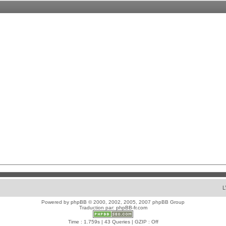
L
Powered by
phpBB
© 2000, 2002, 2005, 2007 phpBB Group
Traduction par:
phpBB-fr.com
Time : 1.759s | 43 Queries | GZIP : Off