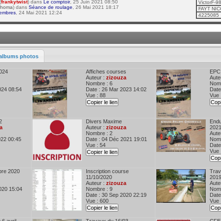
(
frankytwist
) dans
Le comptoir
, 25 Juin 2021 08:50
VictorF-
thoma
) dans
Séance de roulage
, 26 Mai 2021 18:17
FAYT NI
embres
, 24 Mai 2021 12:24
4225085
albums photos
024
Affiches courses
EPC
Auteur :
zizouza
Aute
Nombre : 6
Nomb
024 08:54
Date : 26 Mar 2023 14:02
Date
Vue : 88
Vue 
Copier le lien
Copi
2
Divers Maxime
Endu
a
Auteur :
zizouza
202
Nombre : 2
Aute
022 00:45
Date : 04 Déc 2021 19:01
Nomb
Vue : 54
Date
Vue 
Copier le lien
Copi
bre 2020
Inscription course
Trav
11/10/2020
201
Auteur :
zizouza
Aute
020 15:04
Nombre : 9
Nomb
Date : 30 Sep 2020 22:19
Date
Vue : 600
Vue 
Copier le lien
Copi