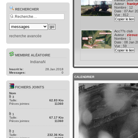
travaux piste du
Auteur :
franky
Nombre : 12
RECHERCHER
Date : 07 Avr 2
Vue : 812
Copier le lien
Acc??s club
Auteur :
zizouz
recherche avancée
Nombre : 1
Date : 08 Jan 2
Vue : 59
Copier le lien
MEMBRE ALÉATOIRE
IndianaN
Inscrit le:
28.Jan.2018
Messages:
0
CALENDRIER
FICHIERS JOINTS
Nom
3
Taille:
62.83 Kio
Pièces jointes:
11360
1
Taille:
67.17 Kio
Pièces jointes:
11360
2
Taille:
232.36 Kio