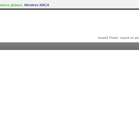
ateurs globaux
,
Membres MACA
board3 Portal
- based on
ph