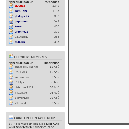
Nom d’utilisateur
Messages
zizouza
1349
Tom-Tom
1135
philippe27
997
papimimi
524
keven
430
antoine27
366
GauthierL
355
bubu95
335
DERNIERS MEMBRES
Nom d’utilisateur
Inscription
shakhorsutradhar
12 Aoû
RAHIM14
10 Aoû
loderuners
08 Aoû
Robfgk
05 Aoû
sikharani2323
05 Aoû
Viktoritde
02 Aoû
StevenDox
02 Aoû
Viktorirld
02 Aoû
FAIRE UN LIEN AVEC NOUS
SVP pour faire un lien avec
Mini Auto
Club Andelysien
. Utilisez ce code