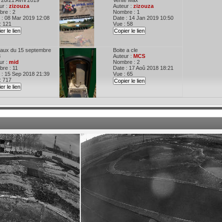
20/21 Avril 2019
Vente Max
ur :
zizouza
Auteur :
zizouza
re : 2
Nombre : 1
 : 08 Mar 2019 12:08
Date : 14 Jan 2019 10:50
: 121
Vue : 58
er le lien
Copier le lien
aux du 15 septembre
Boite a cle
8
Auteur :
MCS
ur :
mid
Nombre : 2
re : 11
Date : 17 Aoû 2018 18:21
 : 15 Sep 2018 21:39
Vue : 65
: 717
Copier le lien
er le lien