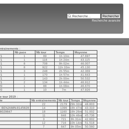
Recherche avancée
ntrainements :
Nb puce
Nb tour
Temps
Moyenne
21
1
89
1h 10m
47.697
21
1
118
1h 24m
43.115
21
8
708
9h 02m
46.007
21
8
922
11h 33m
45.130
21
3
248
2h 55m
42.369
21
1
170
1h 57m
41.643
21
2
143
2h 00m
50.532
21
2
134
1h 44m
46.912
20
1
88
1h 08m
46.670
20
1
10
7m
47.926
 tour 2019 :
te
Nb entrainements
Nb tour
Temps
Moyenne
22
2179
29h 32m
48.803
 BENJAMIN-8145828
14
1396
16h 47m
43.310
-8029847
18
1160
16h 26m
51.002
11
848
10h 46m
45.736
3
721
8h 31m
42.602
12
716
10h 14m
51.518
7
647
9h 05m
50.560