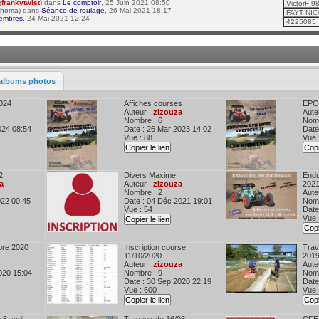
(
frankytwist
) dans
Le comptoir
, 25 Juin 2021 08:50
VictorF-
thoma
) dans
Séance de roulage
, 26 Mai 2021 18:17
FAYT NI
embres
, 24 Mai 2021 12:24
4225085
albums photos
024
Affiches courses
EPC
Auteur :
zizouza
Aute
Nombre : 6
Nomb
024 08:54
Date : 26 Mar 2023 14:02
Date
Vue : 88
Vue 
Copier le lien
Copi
2
Divers Maxime
Endu
a
Auteur :
zizouza
202
Nombre : 2
Aute
022 00:45
Date : 04 Déc 2021 19:01
Nomb
Vue : 54
Date
Vue 
Copier le lien
Copi
bre 2020
Inscription course
Trav
11/10/2020
201
Auteur :
zizouza
Aute
020 15:04
Nombre : 9
Nomb
Date : 30 Sep 2020 22:19
Date
Vue : 600
Vue 
Copier le lien
Copi