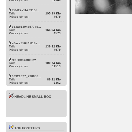
Pièces jointes:
11360
f88422a1b29315f...
Taille:
195.19 Kio
Pièces jointes:
4579
983ab1394d577bb...
Taille:
166.04 Kio
Pièces jointes:
4579
e0aca35644f818e...
Taille:
139.82 Kio
Pièces jointes:
4579
rc4-compatibility
Taille:
100.74 Kio
Pièces jointes:
11519
40321077_238008...
Taille:
89.21 Kio
Pièces jointes:
6362
HEADLINE SMALL BOX
TOP POSTEURS