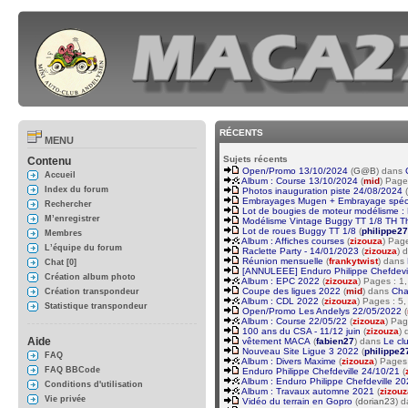
RÉCENTS
MENU
Sujets récents
Contenu
Open/Promo 13/10/2024
(
G@B
) dans
Accueil
Album : Course 13/10/2024
(
mid
) Page
Index du forum
Photos inauguration piste 24/08/2024
(
Embrayages Mugen + Embrayage spécial
Rechercher
Lot de bougies de moteur modélisme :
M’enregistrer
Modélisme Vintage Buggy TT 1/8 TH Th
Lot de roues Buggy TT 1/8
(
philippe27
Membres
Album : Affiches courses
(
zizouza
) Pag
L’équipe du forum
Raclette Party - 14/01/2023
(
zizouza
) 
Réunion mensuelle
(
frankytwist
) dans
Chat [0]
[ANNULEEE] Enduro Philippe Chefdevill
Création album photo
Album : EPC 2022
(
zizouza
) Pages : 1
Coupe des ligues 2022
(
mid
) dans
Cha
Création transpondeur
Album : CDL 2022
(
zizouza
) Pages : 5
Statistique transpondeur
Open/Promo Les Andelys 22/05/2022
(
Album : Course 22/05/22
(
zizouza
) Pag
100 ans du CSA - 11/12 juin
(
zizouza
)
Aide
vêtement MACA
(
fabien27
) dans
Le cl
Nouveau Site Ligue 3 2022
(
philippe2
FAQ
Album : Divers Maxime
(
zizouza
) Pages
FAQ BBCode
Enduro Philippe Chefdeville 24/10/21
(
Album : Enduro Philippe Chefdeville 2
Conditions d'utilisation
Album : Travaux automne 2021
(
zizouz
Vie privée
Vidéo du terrain en Gopro
(
dorian23
) 