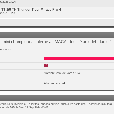
t 2023 14:04
TT 1/8 TH Thunder Tiger Mirage Pro 4
t 2023 14:02
un mini championnat interne au MACA, destiné aux débutants ?
012 11:55
0
Nombre total de votes : 14
Afficher le sujet
enregistré, 0 invisible et 14 invités (basées sur les utilisateurs actifs des 5 dernières minutes)
ne est de
808
, le Sam 21 Sep 2024 03:07