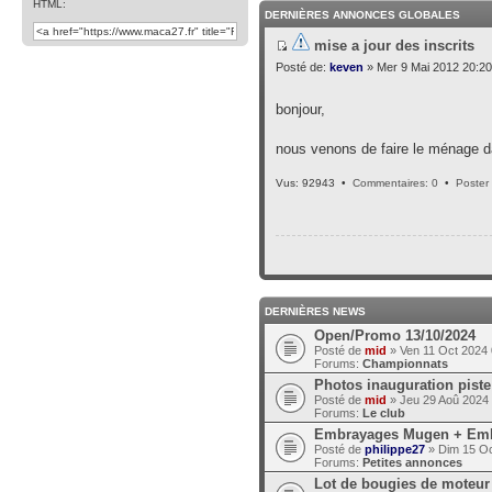
HTML:
DERNIÈRES ANNONCES GLOBALES
mise a jour des inscrits
Posté de:
keven
» Mer 9 Mai 2012 20:20
bonjour,
nous venons de faire le ménage da
Vus: 92943 •
Commentaires: 0
•
Poster
DERNIÈRES NEWS
Open/Promo 13/10/2024
Posté de
mid
» Ven 11 Oct 2024 
Forums:
Championnats
Photos inauguration piste
Posté de
mid
» Jeu 29 Aoû 2024
Forums:
Le club
Embrayages Mugen + Embra
Posté de
philippe27
» Dim 15 Oc
Forums:
Petites annonces
Lot de bougies de moteu