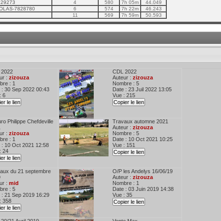
9829273
4
580
7h 05m
44.049
COLAS-7828780
6
574
7h 22m
46.243
11
569
7h 59m
50.593
 2022
CDL 2022
ur :
zizouza
Auteur :
zizouza
re : 1
Nombre : 5
 : 30 Sep 2022 00:43
Date : 23 Juil 2022 13:05
: 6
Vue : 215
er le lien
Copier le lien
ro Philippe Chefdeville
Travaux automne 2021
1
Auteur :
zizouza
ur :
zizouza
Nombre : 5
re : 1
Date : 10 Oct 2021 10:25
 : 10 Oct 2021 12:58
Vue : 151
: 24
Copier le lien
er le lien
aux du 21 septembre
O/P les Andelys 16/06/19
9
Auteur :
zizouza
ur :
mid
Nombre : 1
re : 5
Date : 03 Juin 2019 14:38
 : 21 Sep 2019 16:29
Vue : 35
: 358
Copier le lien
er le lien