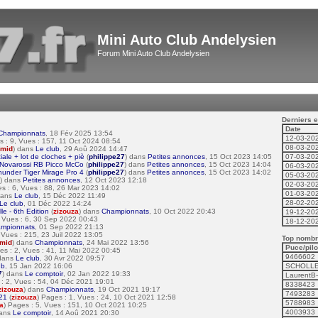
Mini Auto Club Andelysien
Forum Mini Auto Club Andelysien
Derniers e
Date
Championnats
, 18 Fév 2025 13:54
12-03-20
s : 9, Vues : 157, 11 Oct 2024 08:54
08-03-20
mid
) dans
Le club
, 29 Aoû 2024 14:47
e + lot de cloches + piè
(
philippe27
) dans
Petites annonces
, 15 Oct 2023 14:05
07-03-20
 Novarossi RB Picco McCo
(
philippe27
) dans
Petites annonces
, 15 Oct 2023 14:04
06-03-20
under Tiger Mirage Pro 4
(
philippe27
) dans
Petites annonces
, 15 Oct 2023 14:02
05-03-20
) dans
Petites annonces
, 12 Oct 2023 12:18
02-03-20
es : 6, Vues : 88, 26 Mar 2023 14:02
01-03-20
dans
Le club
, 15 Déc 2022 11:49
28-02-20
Le club
, 01 Déc 2022 14:24
e - 6th Edition
(
zizouza
) dans
Championnats
, 10 Oct 2022 20:43
19-12-20
, Vues : 6, 30 Sep 2022 00:43
18-12-20
mpionnats
, 01 Sep 2022 21:13
, Vues : 215, 23 Juil 2022 13:05
Top nombre
mid
) dans
Championnats
, 24 Mai 2022 13:56
Puce/pilo
es : 2, Vues : 41, 11 Mai 2022 00:45
9466602
 dans
Le club
, 30 Avr 2022 09:57
ub
, 15 Jan 2022 16:06
SCHOLLE
7
) dans
Le comptoir
, 02 Jan 2022 19:33
LaurentB
 : 2, Vues : 54, 04 Déc 2021 19:01
8338423
zizouza
) dans
Championnats
, 19 Oct 2021 19:17
7493283
021
(
zizouza
) Pages : 1, Vues : 24, 10 Oct 2021 12:58
5788983
a
) Pages : 5, Vues : 151, 10 Oct 2021 10:25
4003933
dans
Le comptoir
, 14 Aoû 2021 20:30