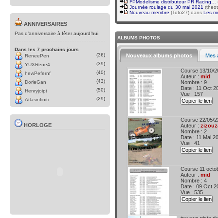
FPModelisme distributeur PR Racing…
Journée roulage du 30 mai 2021
(
theo
Nouveau membre
(
Toto27
) dans
Les m
ANNIVERSAIRES
Pas d’anniversaire à fêter aujourd’hui
ALBUMS PHOTOS
Dans les 7 prochains jours
(36)
Nouveaux albums photos
Mes 
ReneePen
(39)
YUXRene4
Course 13/10/2
(40)
hewPefernf
Auteur :
mid
(43)
DorieGan
Nombre : 9
Date : 11 Oct 2
(50)
Henryjoipt
Vue : 157
(29)
Atlasinfiniti
Copier le lien
Course 22/05/2
HORLOGE
Auteur :
zizouz
Nombre : 2
Date : 11 Mai 2
Vue : 41
Copier le lien
Course 11 octo
Auteur :
mid
Nombre : 4
Date : 09 Oct 2
Vue : 535
Copier le lien