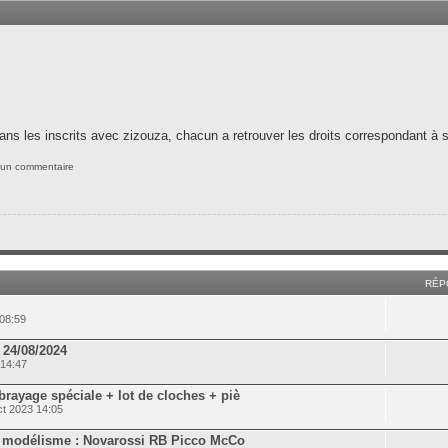
ns les inscrits avec zizouza, chacun a retrouver les droits correspondant à so
 un commentaire
RÉP
08:59
 24/08/2024
 14:47
yage spéciale + lot de cloches + piè
t 2023 14:05
r modélisme : Novarossi RB Picco McCo