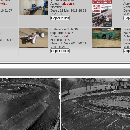
 6 avril
Travaux du 16/03
CFE 
twist
Auteur :
zizouza
Aute
Nombre : 2
Nomb
019 11:57
Date : 19 Mar 2019 16:29
Date
Vue : 97
Vue 
Copier le lien
Copi
Endurance 6h le 30
Trav
a
septembre 2018
201
Auteur :
mid
Aute
019 15:17
Nombre : 176
Nomb
Date : 30 Sep 2018 20:41
Date
Vue : 1921
Vue 
Copier le lien
Copi