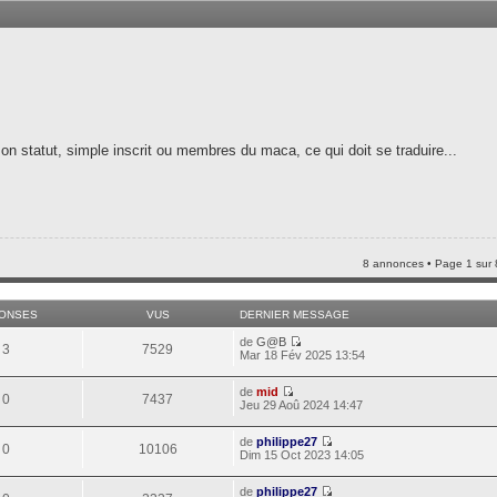
n statut, simple inscrit ou membres du maca, ce qui doit se traduire...
8 annonces • Page
1
sur
ONSES
VUS
DERNIER MESSAGE
de
G@B
3
7529
Mar 18 Fév 2025 13:54
de
mid
0
7437
Jeu 29 Aoû 2024 14:47
de
philippe27
0
10106
Dim 15 Oct 2023 14:05
de
philippe27