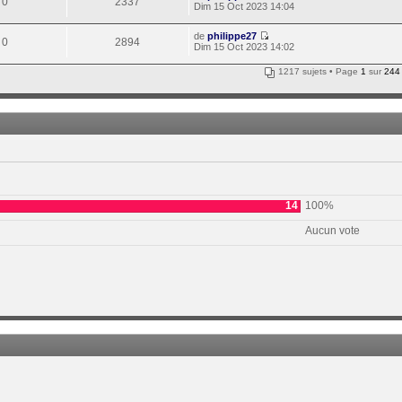
0
2337
Dim 15 Oct 2023 14:04
de
philippe27
0
2894
Dim 15 Oct 2023 14:02
1217 sujets • Page
1
sur
244
14
100%
Aucun vote