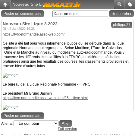
Nouveau Site Ligue 3 2022
-
Home
Poster un commentaire
Nouveau Site Ligue 3 2022
philippe27
Dim 2 Jan 2022 19:33
https://ffvrc-normandie.asso-web.com/
Ce site a été fait pour vous informer de tout ce qui se déroule dans la ligue
régionale Normandie qui regroupe la Seine Maritime, l'Eure, le Calvados,
l'Orne et la Manche au niveau du modélisme auto-radiocommandé. Vous y
trouverez les différents clubs affiliés à la FFVRC, les différentes échelles
pratiquées ainsi que les résultats des courses, les classements provisoires et
encore bien d'autres infos.
Le bureau de la Ligue Régionale Normandie -FFVRC
Le président Mr Bruno Jasmin
https://ffvrc-normandie.asso-web.com/35 ... ffvrc.html
Poster un commentaire
Aller à:
Full Version