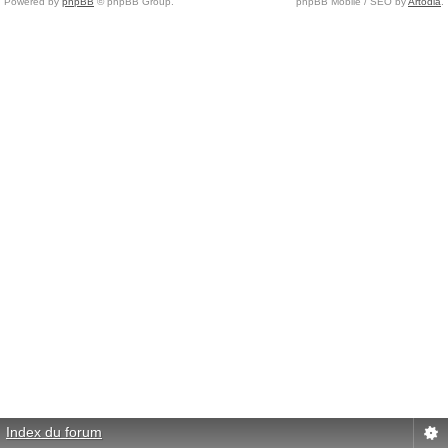
Powered by
phpBB
© phpBB Group.
phpBB Mobile / SEO by
Artodia
.
Index du forum