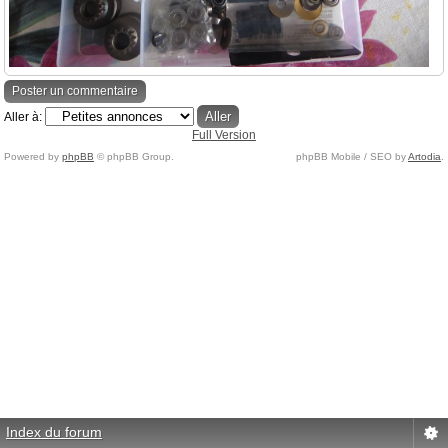
Poster un commentaire
Aller à:
Full Version
Powered by
phpBB
© phpBB Group.
phpBB Mobile / SEO by
Artodia
.
Index du forum