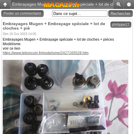
Embrayages Mugen + Embrayage spéciale + lot de cloches + pi
Poster un commentaire
Embrayages Mugen + Embrayage spéciale + lot de
philippe27
cloches + piè
Dim 15 Oct 2023 14:05
Embrayages Mugen + Embrayage spéciale + lot de cloches + pièces
Modélisme
voir ce lien
https://www.leboncoin.fr/modelisme/2427165528.htm