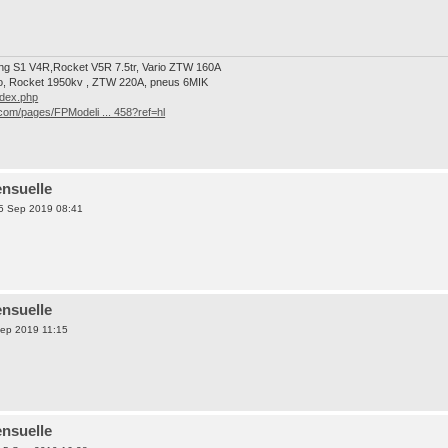
ing S1 V4R,Rocket V5R 7.5tr, Vario ZTW 160A
o, Rocket 1950kv , ZTW 220A, pneus 6MIK
ndex.php
com/pages/FPModeli ... 458?ref=hl
nsuelle
5 Sep 2019 08:41
nsuelle
ep 2019 11:15
nsuelle