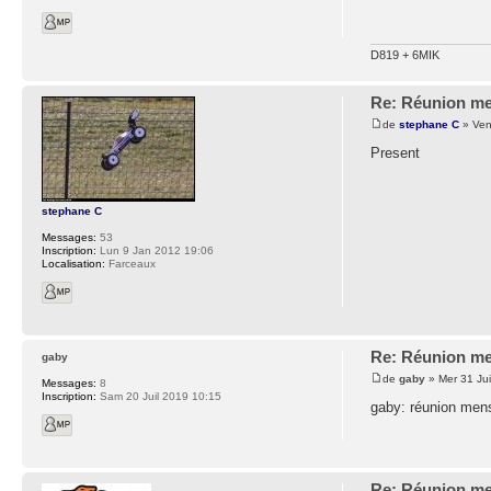
D819 + 6MIK
Re: Réunion me
de
stephane C
» Ven
Present
stephane C
Messages:
53
Inscription:
Lun 9 Jan 2012 19:06
Localisation:
Farceaux
Re: Réunion me
gaby
de
gaby
» Mer 31 Jui
Messages:
8
Inscription:
Sam 20 Juil 2019 10:15
gaby: réunion mens
Re: Réunion me