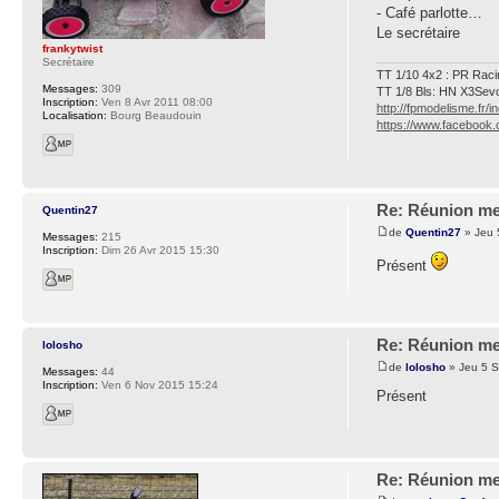
- Café parlotte…
Le secrétaire
frankytwist
Secrétaire
TT 1/10 4x2 : PR Rac
Messages:
309
TT 1/8 Bls: HN X3Sev
Inscription:
Ven 8 Avr 2011 08:00
http://fpmodelisme.fr/i
Localisation:
Bourg Beaudouin
https://www.facebook.
Re: Réunion me
Quentin27
de
Quentin27
» Jeu 
Messages:
215
Inscription:
Dim 26 Avr 2015 15:30
Présent
Re: Réunion me
lolosho
de
lolosho
» Jeu 5 S
Messages:
44
Inscription:
Ven 6 Nov 2015 15:24
Présent
Re: Réunion me