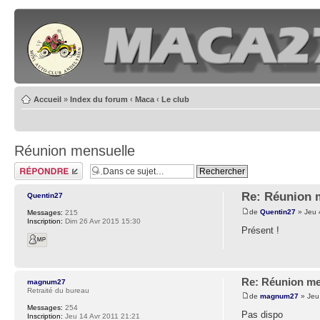
Accueil
»
Index du forum
‹
Maca
‹
Le club
Réunion mensuelle
Poster un
commentaire
Re: Réunion 
Quentin27
de
Quentin27
» Jeu 
Messages:
215
Inscription:
Dim 26 Avr 2015 15:30
Présent !
Re: Réunion me
magnum27
Retraité du bureau
de
magnum27
» Jeu 
Messages:
254
Pas dispo
Inscription:
Jeu 14 Avr 2011 21:21