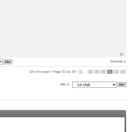
Suivante
326 messages •
Page
31
sur
33
•
...
1
28
29
30
31
32
33
Aller à: