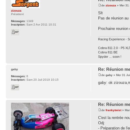
de
zizouza
» Mer 31 
zizouza
Slt
Président
Pas de réunion au
Messages:
1349
Inscription:
Sam 2 Avr 2011 10:31
Prochaine reunion
Racing Experience - S
Cobra 811 2.0 - P5 XL
Cobra 811 BE
Spyder ... soon !
Re: Réunion me
gaby
de
gaby
» Mer 31 Jui
Messages:
8
Inscription:
Sam 20 Juil 2019 10:15
gaby: ok zizouza,me
Re: Réunion me
de
frankytwist
» Mar
C'est la rentrée n
Odj:
- Préparation de l'