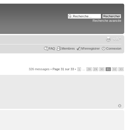
Recherche avancée
FAQ
Membres
M’enregistrer
Connexion
326 messages •
Page
31
sur
33
•
...
1
28
29
30
31
32
33