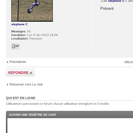
de
stephane C
» Jeu
Présent
stephane C
Messages:
53
Inscription:
Lun 9 Jan 2012 19:06
Localisation:
Farceaux
Précédente
Affic
Poster un
commentaire
Retourner vers Le club
QUI EST EN LIGNE
Utilisateurs parcourant ce forum: Aucun utilisateur enregistré et 0 invités
OUVRIR UNE FENÊTRE DE CHAT