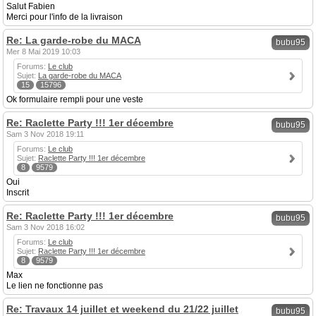
Salut Fabien
Merci pour l'info de la livraison
Re: La garde-robe du MACA
bubu95
Mer 8 Mai 2019 10:03
Forums:
Le club
Sujet:
La garde-robe du MACA
15
15796
Ok formulaire rempli pour une veste
Re: Raclette Party !!! 1er décembre
bubu95
Sam 3 Nov 2018 19:11
Forums:
Le club
Sujet:
Raclette Party !!! 1er décembre
8
9579
Oui
Inscrit
Re: Raclette Party !!! 1er décembre
bubu95
Sam 3 Nov 2018 16:02
Forums:
Le club
Sujet:
Raclette Party !!! 1er décembre
8
9579
Max
Le lien ne fonctionne pas
Re: Travaux 14 juillet et weekend du 21/22 juillet
bubu95