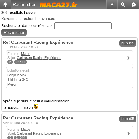
Rechercher
-
Home
#
306 résultats trouvés
Revenir à la recherche avancée
Rechercher dans ces résultats:
Re: Carburant Racing Expérience
bubu95
Jeu 19 Mar 2020 10:58
Forums:
Matos
Sujet:
Carburant Racing Expérience
5
24344
bubu95 a écrit:
Bonjour Max
1 bidon à 34€
Merci
après si je suis le seul a vouloir l'ancien
le nouveau me va
Re: Carburant Racing Expérience
bubu95
Mer 18 Mar 2020 20:10
Forums:
Matos
Sujet:
Carburant Racing Expérience
5
24344