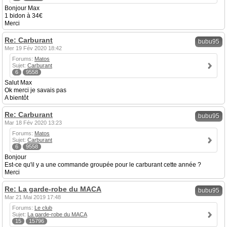
Bonjour Max
1 bidon à 34€
Merci
Re: Carburant
bubu95
Mer 19 Fév 2020 18:42
Forums:
Matos
Sujet:
Carburant
6
9558
Salut Max
Ok merci je savais pas
A bientôt
Re: Carburant
bubu95
Mar 18 Fév 2020 13:23
Forums:
Matos
Sujet:
Carburant
6
9558
Bonjour
Est-ce qu'il y a une commande groupée pour le carburant cette année ?
Merci
Re: La garde-robe du MACA
bubu95
Mar 21 Mai 2019 17:48
Forums:
Le club
Sujet:
La garde-robe du MACA
15
15796