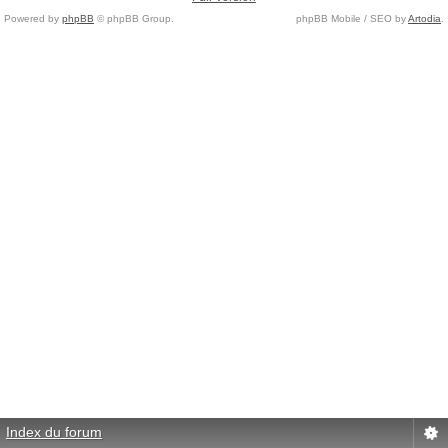
Powered by
phpBB
© phpBB Group.
phpBB Mobile / SEO by
Artodia
.
Index du forum