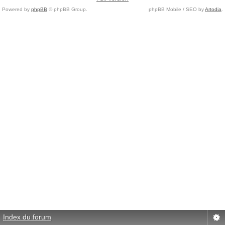
Powered by
phpBB
© phpBB Group.
phpBB Mobile / SEO by
Artodia
.
Index du forum