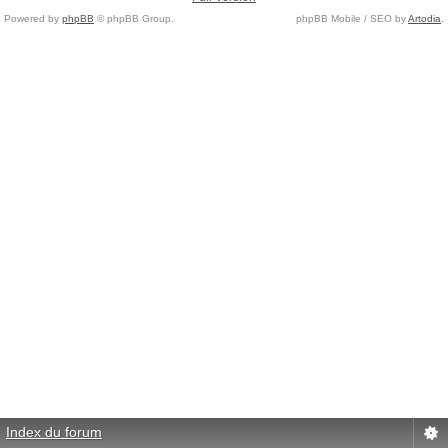
Powered by
phpBB
© phpBB Group.
phpBB Mobile / SEO by
Artodia
.
Index du forum