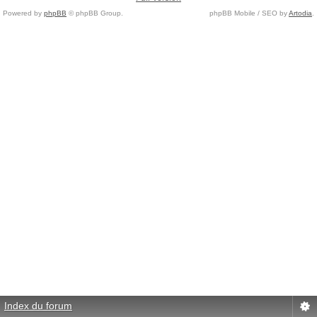
Powered by
phpBB
© phpBB Group.
phpBB Mobile / SEO by
Artodia
.
Index du forum