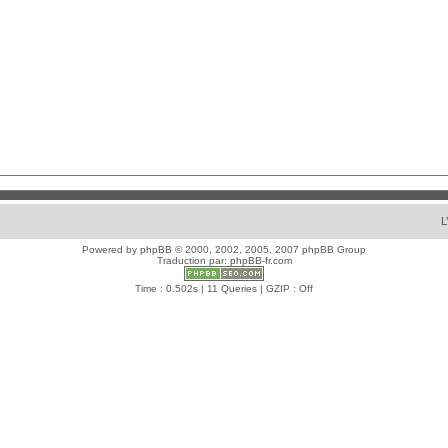
L
Powered by
phpBB
© 2000, 2002, 2005, 2007 phpBB Group
Traduction par:
phpBB-fr.com
Time : 0.502s | 11 Queries | GZIP : Off