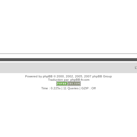
L
Powered by
phpBB
© 2000, 2002, 2005, 2007 phpBB Group
Traduction par:
phpBB-fr.com
Time : 0.225s | 11 Queries | GZIP : Off