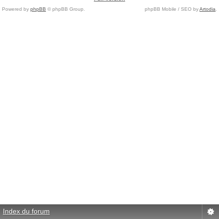
Powered by
phpBB
© phpBB Group.
phpBB Mobile / SEO by
Artodia
.
Index du forum