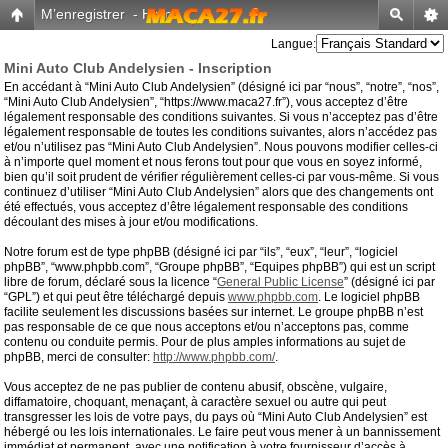
M’enregistrer
-
Home
Langue:
Mini Auto Club Andelysien - Inscription
En accédant à “Mini Auto Club Andelysien” (désigné ici par “nous”, “notre”, “nos”,
“Mini Auto Club Andelysien”, “https://www.maca27.fr”), vous acceptez d’être
légalement responsable des conditions suivantes. Si vous n’acceptez pas d’être
légalement responsable de toutes les conditions suivantes, alors n’accédez pas
et/ou n’utilisez pas “Mini Auto Club Andelysien”. Nous pouvons modifier celles-ci
à n’importe quel moment et nous ferons tout pour que vous en soyez informé,
bien qu’il soit prudent de vérifier régulièrement celles-ci par vous-même. Si vous
continuez d’utiliser “Mini Auto Club Andelysien” alors que des changements ont
été effectués, vous acceptez d’être légalement responsable des conditions
découlant des mises à jour et/ou modifications.
Notre forum est de type phpBB (désigné ici par “ils”, “eux”, “leur”, “logiciel
phpBB”, “www.phpbb.com”, “Groupe phpBB”, “Equipes phpBB”) qui est un script
libre de forum, déclaré sous la licence “
General Public License
” (désigné ici par
“GPL”) et qui peut être téléchargé depuis
www.phpbb.com
. Le logiciel phpBB
facilite seulement les discussions basées sur internet. Le groupe phpBB n’est
pas responsable de ce que nous acceptons et/ou n’acceptons pas, comme
contenu ou conduite permis. Pour de plus amples informations au sujet de
phpBB, merci de consulter:
http://www.phpbb.com/
.
Vous acceptez de ne pas publier de contenu abusif, obscène, vulgaire,
diffamatoire, choquant, menaçant, à caractère sexuel ou autre qui peut
transgresser les lois de votre pays, du pays où “Mini Auto Club Andelysien” est
hébergé ou les lois internationales. Le faire peut vous mener à un bannissement
immédiat et permanent, avec une notification à votre fournisseur d’accès à