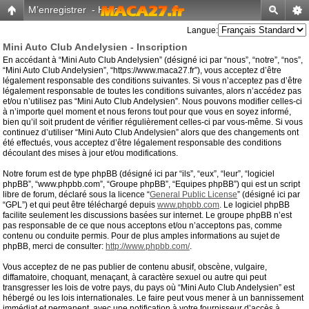
M’enregistrer
-
Home
Langue:
Mini Auto Club Andelysien - Inscription
En accédant à “Mini Auto Club Andelysien” (désigné ici par “nous”, “notre”, “nos”,
“Mini Auto Club Andelysien”, “https://www.maca27.fr”), vous acceptez d’être
légalement responsable des conditions suivantes. Si vous n’acceptez pas d’être
légalement responsable de toutes les conditions suivantes, alors n’accédez pas
et/ou n’utilisez pas “Mini Auto Club Andelysien”. Nous pouvons modifier celles-ci
à n’importe quel moment et nous ferons tout pour que vous en soyez informé,
bien qu’il soit prudent de vérifier régulièrement celles-ci par vous-même. Si vous
continuez d’utiliser “Mini Auto Club Andelysien” alors que des changements ont
été effectués, vous acceptez d’être légalement responsable des conditions
découlant des mises à jour et/ou modifications.
Notre forum est de type phpBB (désigné ici par “ils”, “eux”, “leur”, “logiciel
phpBB”, “www.phpbb.com”, “Groupe phpBB”, “Equipes phpBB”) qui est un script
libre de forum, déclaré sous la licence “
General Public License
” (désigné ici par
“GPL”) et qui peut être téléchargé depuis
www.phpbb.com
. Le logiciel phpBB
facilite seulement les discussions basées sur internet. Le groupe phpBB n’est
pas responsable de ce que nous acceptons et/ou n’acceptons pas, comme
contenu ou conduite permis. Pour de plus amples informations au sujet de
phpBB, merci de consulter:
http://www.phpbb.com/
.
Vous acceptez de ne pas publier de contenu abusif, obscène, vulgaire,
diffamatoire, choquant, menaçant, à caractère sexuel ou autre qui peut
transgresser les lois de votre pays, du pays où “Mini Auto Club Andelysien” est
hébergé ou les lois internationales. Le faire peut vous mener à un bannissement
immédiat et permanent, avec une notification à votre fournisseur d’accès à