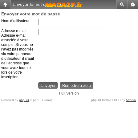
Envoyer le mot de passe
-
Home
Envoyer votre mot de passe
Nom d’utilisateur:
Adresse e-mail:
Adresse e-mail
associée à votre
compte. Si vous ne
l’avez pas modifiée
via votre panneau
d’utilisateur, il s’agit
de l’adresse que
vous avez fournie
lors de votre
inscription.
Full Version
Powered by
phpBB
© phpBB Group.
phpBB Mobile / SEO by
Artodia
.