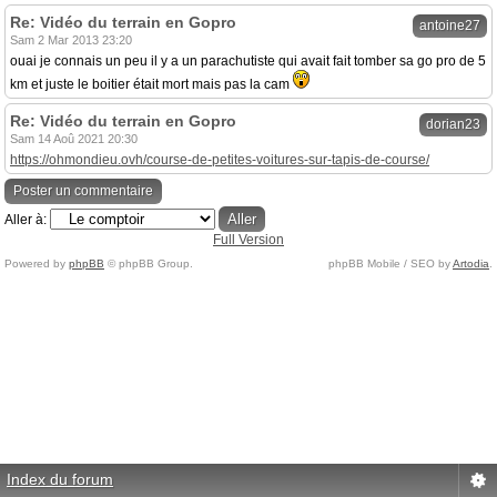
Re: Vidéo du terrain en Gopro
antoine27
Sam 2 Mar 2013 23:20
ouai je connais un peu il y a un parachutiste qui avait fait tomber sa go pro de 5
km et juste le boitier était mort mais pas la cam
Re: Vidéo du terrain en Gopro
dorian23
Sam 14 Aoû 2021 20:30
https://ohmondieu.ovh/course-de-petites-voitures-sur-tapis-de-course/
Poster un commentaire
Aller à:
Full Version
Powered by
phpBB
© phpBB Group.
phpBB Mobile / SEO by
Artodia
.
Index du forum