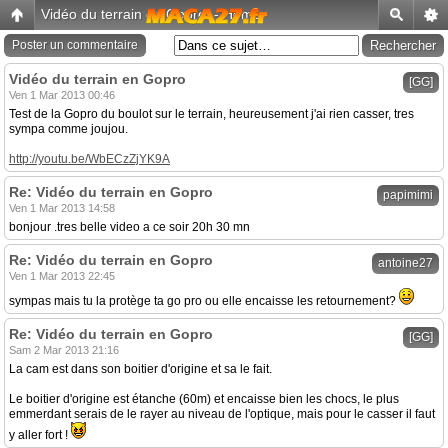
Vidéo du terrain en Gopro
-
Home
Poster un commentaire
Vidéo du terrain en Gopro
[GG]
Ven 1 Mar 2013 00:46
Test de la Gopro du boulot sur le terrain, heureusement j'ai rien casser, tres
sympa comme joujou.
http://youtu.be/WbECzZjYK9A
Re: Vidéo du terrain en Gopro
papimimi
Ven 1 Mar 2013 14:58
bonjour .tres belle video a ce soir 20h 30 mn
Re: Vidéo du terrain en Gopro
antoine27
Ven 1 Mar 2013 22:45
sympas mais tu la protège ta go pro ou elle encaisse les retournement?
Re: Vidéo du terrain en Gopro
[GG]
Sam 2 Mar 2013 21:16
La cam est dans son boitier d'origine et sa le fait.
Le boitier d'origine est étanche (60m) et encaisse bien les chocs, le plus
emmerdant serais de le rayer au niveau de l'optique, mais pour le casser il faut
y aller fort !