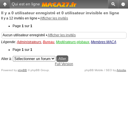
Qui est en ligne
-
Home
Il y a 0 utilisateur enregistré et 0 utilisateur invisible en ligne
Il y a 12 invités en ligne •
Afficher les invités
Page
1
sur
1
Aucun utilisateur enregistré •
Afficher les invités
Légende:
Administrateurs
,
Bureau
,
Modérateurs globaux
,
Membres MACA
Page
1
sur
1
Aller à:
Full Version
Powered by
phpBB
© phpBB Group.
phpBB Mobile / SEO by
Artodia
.