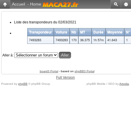
Accueil
-
Home
Liste des transpondeurs du 02/03/2021
Transpondeur
Voiture
Nb
MT
Durée
Moyenne
N°
7493283
7493283
170
36.375
1h 57m
41.643
1
Aller à:
board3 Portal
- based on
phpBB3 Portal
Full Version
Powered by
phpBB
© phpBB Group.
phpBB Mobile / SEO by
Artodia
.