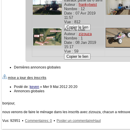
travaux piste du 6 avril
Auteur :
frankytwist
Nombre : 12
Date : 07 Avr 2019
11:57
Vue : 812
Copier le lien
Acc??s club
Auteur :
zizouza
Nombre : 1
Date : 08 Jan 2019
15:17
Vue : 59
Copier le lien
Dernières annonces globales
mise a jour des inscrits
Posté de:
keven
» Mer 9 Mai 2012 20:20
Annonces globales
bonjour,
nous venons de faire le ménage dans les inscrits avec zizouza, chacun a retrouver 
Vus: 92951 •
Commentaires: 0
•
Poster un commentaire
Haut