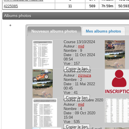
4225085
11
569
7h 59m
50.59
Albums photos
Nouveaux albums photos
Mes albums photos
Course 13/10/2024
Auteur :
mid
Nombre : 9
Date : 11 Oct 2024
08:54
Vue : 157
Copier le lien
Course 22/05/22
Auteur :
zizouza
Nombre : 2
Date : 11 Mai 2022
00:45
Vue : 41
Copier le lien
Course 11 octobre 2020
Auteur :
mid
Nombre : 4
Date : 09 Oct 2020
15:04
Vue : 535
Copier le lien