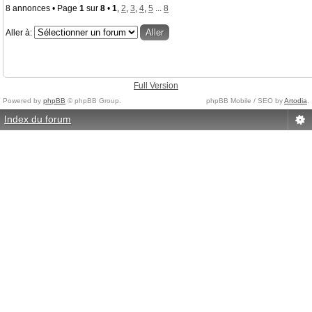
8 annonces • Page
1
sur
8
•
1
,
2
,
3
,
4
,
5
...
8
Aller à:
Full Version
Powered by
phpBB
© phpBB Group.
phpBB Mobile / SEO by
Artodia
.
Index du forum