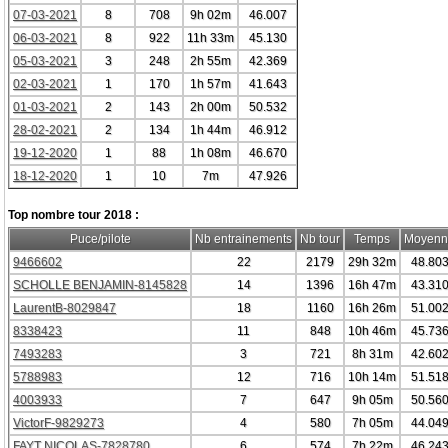
07-03-2021
8
708
9h 02m
46.007
06-03-2021
8
922
11h 33m
45.130
05-03-2021
3
248
2h 55m
42.369
02-03-2021
1
170
1h 57m
41.643
01-03-2021
2
143
2h 00m
50.532
28-02-2021
2
134
1h 44m
46.912
19-12-2020
1
88
1h 08m
46.670
18-12-2020
1
10
7m
47.926
Top nombre tour 2018 :
Puce/pilote
Nb entrainements
Nb tour
Temps
Moyenn
9466602
22
2179
29h 32m
48.80
SCHOLLE BENJAMIN-8145828
14
1396
16h 47m
43.31
LaurentB-8029847
18
1160
16h 26m
51.00
8338423
11
848
10h 46m
45.73
7493283
3
721
8h 31m
42.60
5788983
12
716
10h 14m
51.51
4003933
7
647
9h 05m
50.56
VictorF-9829273
4
580
7h 05m
44.04
FAYT NICOLAS-7828780
6
574
7h 22m
46.24