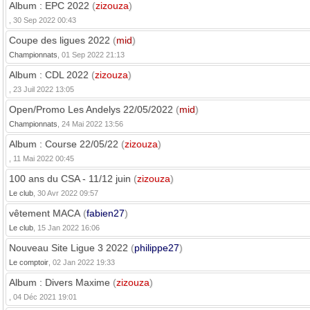
Album : EPC 2022
(
zizouza
)
, 30 Sep 2022 00:43
Coupe des ligues 2022
(
mid
)
Championnats
, 01 Sep 2022 21:13
Album : CDL 2022
(
zizouza
)
, 23 Juil 2022 13:05
Open/Promo Les Andelys 22/05/2022
(
mid
)
Championnats
, 24 Mai 2022 13:56
Album : Course 22/05/22
(
zizouza
)
, 11 Mai 2022 00:45
100 ans du CSA - 11/12 juin
(
zizouza
)
Le club
, 30 Avr 2022 09:57
vêtement MACA
(
fabien27
)
Le club
, 15 Jan 2022 16:06
Nouveau Site Ligue 3 2022
(
philippe27
)
Le comptoir
, 02 Jan 2022 19:33
Album : Divers Maxime
(
zizouza
)
, 04 Déc 2021 19:01