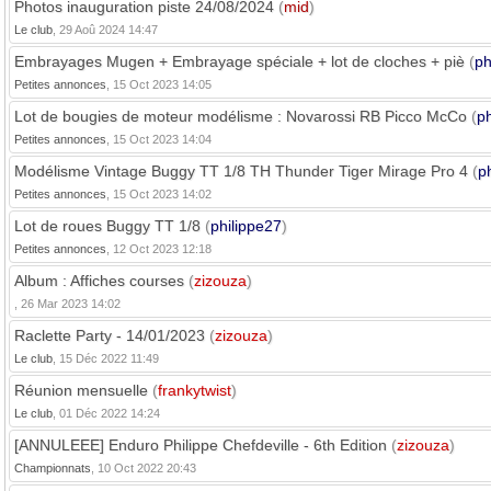
Photos inauguration piste 24/08/2024
(
mid
)
Le club
, 29 Aoû 2024 14:47
Embrayages Mugen + Embrayage spéciale + lot de cloches + piè
(
ph
Petites annonces
, 15 Oct 2023 14:05
Lot de bougies de moteur modélisme : Novarossi RB Picco McCo
(
ph
Petites annonces
, 15 Oct 2023 14:04
Modélisme Vintage Buggy TT 1/8 TH Thunder Tiger Mirage Pro 4
(
p
Petites annonces
, 15 Oct 2023 14:02
Lot de roues Buggy TT 1/8
(
philippe27
)
Petites annonces
, 12 Oct 2023 12:18
Album : Affiches courses
(
zizouza
)
, 26 Mar 2023 14:02
Raclette Party - 14/01/2023
(
zizouza
)
Le club
, 15 Déc 2022 11:49
Réunion mensuelle
(
frankytwist
)
Le club
, 01 Déc 2022 14:24
[ANNULEEE] Enduro Philippe Chefdeville - 6th Edition
(
zizouza
)
Championnats
, 10 Oct 2022 20:43