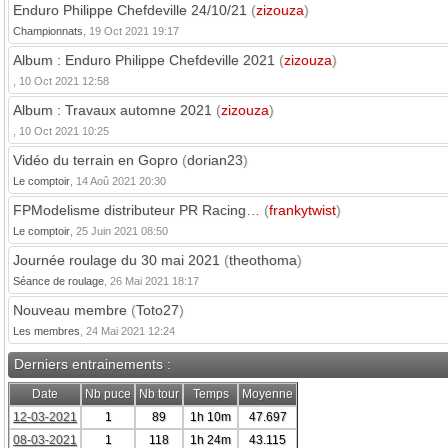
Enduro Philippe Chefdeville 24/10/21
(
zizouza
)
Championnats
, 19 Oct 2021 19:17
Album : Enduro Philippe Chefdeville 2021
(
zizouza
)
, 10 Oct 2021 12:58
Album : Travaux automne 2021
(
zizouza
)
, 10 Oct 2021 10:25
Vidéo du terrain en Gopro
(
dorian23
)
Le comptoir
, 14 Aoû 2021 20:30
FPModelisme distributeur PR Racing…
(
frankytwist
)
Le comptoir
, 25 Juin 2021 08:50
Journée roulage du 30 mai 2021
(
theothoma
)
Séance de roulage
, 26 Mai 2021 18:17
Nouveau membre
(
Toto27
)
Les membres
, 24 Mai 2021 12:24
Derniers entrainements :
Date
Nb puce
Nb tour
Temps
Moyenne
12-03-2021
1
89
1h 10m
47.697
08-03-2021
1
118
1h 24m
43.115